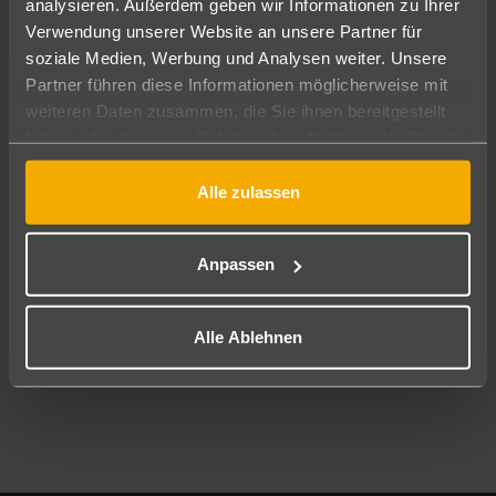
analysieren. Außerdem geben wir Informationen zu Ihrer
Pauschal
Nur Hotel
Verwendung unserer Website an unsere Partner für
soziale Medien, Werbung und Analysen weiter. Unsere
Abflughafen
Partner führen diese Informationen möglicherweise mit
Alle Abflughäfen
weiteren Daten zusammen, die Sie ihnen bereitgestellt
haben oder die sie im Rahmen Ihrer Nutzung der Dienste
Reisezeitraum
07.08.26
–
05.08.27
7-21 Nächte
gesammelt haben.
Alle zulassen
Reisende
2 Erwachsene
Keine Kinder
Anpassen
Mehr Filter anzeigen
Alle Ablehnen