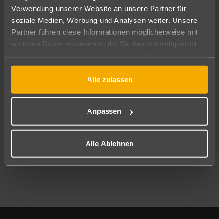
Verwendung unserer Website an unsere Partner für
soziale Medien, Werbung und Analysen weiter. Unsere
Abflughafen
Partner führen diese Informationen möglicherweise mit
Alle Abflughäfen
weiteren Daten zusammen, die Sie ihnen bereitgestellt
Reisezeitraum
haben oder die sie im Rahmen Ihrer Nutzung der Dienste
09.08.26
–
07.08.27
7-21 Nächte
gesammelt haben.
Alle zulassen
Reisende
2 Erwachsene
Keine Kinder
Anpassen
Mehr Filter anzeigen
Alle Ablehnen
Footer