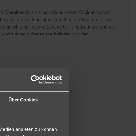
 Charakter ist als schauinsland-reisen Original buchbar.
Gebäuden. Zu den Einrichtungen gehören 266 Zimmer, eine
ne griechische Taverne (à la carte), eine Boutique und ein
, weitläufigen Außenanlage befinden sich der
esofas, die Poolbar und das Amphitheater. Der
rblick und lädt zum Entspannen ein. Sowohl am Pool als
tücher erhalten die Gäste gegen Kaution und Gebühr
e Beachbar zur Verfügung, die zum Hotel gehört.
n. Parkplätze am Hotel sind kostenfrei.
sich besonders wohlfühlen. Sie verfügen über eine neue
station (täglich aufgefüllt) sowie Balkon oder Terrasse
Über Cookies
eitlichem Meerblick (PM/2PM) oder zur Alleinnutzung im
 Medien anbieten zu können
zimmer befinden sich diese im Erdgeschoss und verfügen