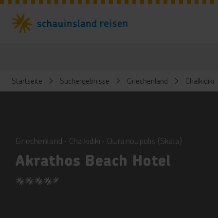
Startseite
Suchergebnisse
Griechenland
Chalkidiki
ious
Griechenland ∙ Chalkidiki ∙ Ouranoupolis (Skala)
Akrathos Beach Hotel
4.5