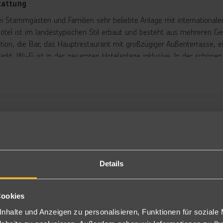
tattung
ei Stammgästen und Familien sehr beliebte Anlage mit internationalem
otel ist im landestypischen Stil erbaut und besteht aus mehreren 
tion, die Bar, das Hauptrestaurant mit großzügiger Außenterrasse, ei
arkt. Wi-Fi ist in der gesamten Hotelanlage inklusive. In der schönen
ingpool, umgeben von bequemen Liegen, Sonnenschirmen und Loung
liche Loungebereich in der Gartenanlage hat einen traumhaften Mee
am Strand sind die Sonnenliegen und Sonnenschirme inklusive. Bade
tuchwechsel alle 3 Tage kostenlos). Am Strand steht den Gästen ein
rtable Loungemöbel bieten ideale Voraussetzungen, um hier zu relaxe
rbringung
ppelzimmer: In den geschmackvoll eingerichteten Zimmern lässt es 
sche/WC, Föhn, Safe, Klimaanlage, Kühlschrank, Sat.-TV, Kaffee-/Tee
Details
/DA).
e Zimmer können teilweise im Souterrain liegen.
hlweise auch oder als Typ C mit Halbpension plus (DC), mit Pool-/s
Cookies
uterrain mit Gartenblick/Landblick (DE) buchbar.
nhalte und Anzeigen zu personalisieren, Funktionen für soziale
ppelzimmer privater Pool: Bei gleicher Ausstattung wie die Doppel