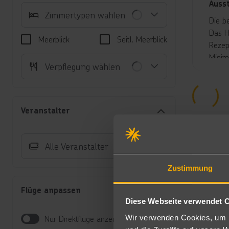
Auss
Zimmertypen wählen
Die b
Das H
Meerblick
Seitl. Meerblick
Rezep
Minim
Verpflegung wählen
Swimm
gemüt
auch 
(Hand
Veranstalter
Komfo
Unte
Alle Veranstalter
Do
Du
Zustimmung
(D
Di
Flüge anpassen
Wa
Diese Webseite verwendet 
So
Wir verwenden Cookies, um I
Nur Direktflüge anzeigen
Do