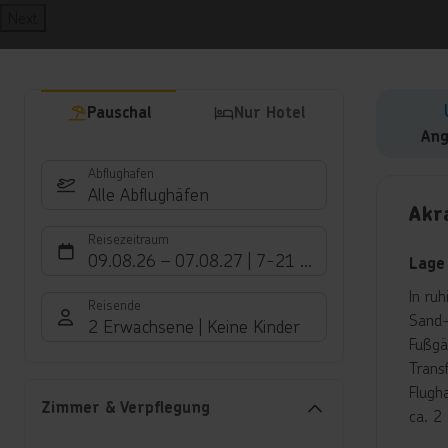
Next
Pauschal
Nur Hotel
Ang
Abflughafen
Hote
Alle Abflughäfen
Akr
Reisezeitraum
09.08.26
–
07.08.27
7-21 Nächte
Lage
In ru
Reisende
Sand-
2 Erwachsene
Keine Kinder
Fußgä
Trans
Flugh
Zimmer & Verpflegung
ca. 2