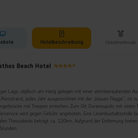
ebote
Hotelbeschreibung
Hotelmerkmale
lbeschreibung
athos Beach Hotel
4.5
higer Lage, idyllisch am Hang gelegen mit einer atemberaubenden Au
/Kiesstrand, jedes Jahr ausgezeichnet mit der „blauen Flagge", ist n
ngerbrücke mit Treppen erreichen. Zum Ort Ouranoupolis mit vielen 
ferservice wird gegen Gebühr angeboten. Eine Linienbushaltestelle be
afen Thessaloniki beträgt ca. 120km. Aufgrund der Entfernung bieten 
 Stunden.