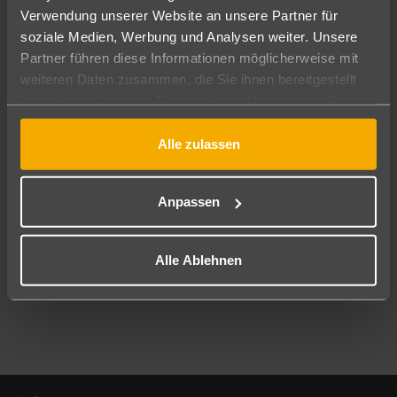
Verwendung unserer Website an unsere Partner für
soziale Medien, Werbung und Analysen weiter. Unsere
Abflughafen
Partner führen diese Informationen möglicherweise mit
Alle Abflughäfen
weiteren Daten zusammen, die Sie ihnen bereitgestellt
Reisezeitraum
haben oder die sie im Rahmen Ihrer Nutzung der Dienste
10.08.26
–
08.08.27
7-21 Nächte
gesammelt haben.
Alle zulassen
Reisende
2 Erwachsene
Keine Kinder
Anpassen
Mehr Filter anzeigen
Alle Ablehnen
Footer