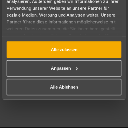
analysieren. Außerdem geben wir Informationen zu Ihrer
Pauschal
Nur Hotel
Verwendung unserer Website an unsere Partner für
soziale Medien, Werbung und Analysen weiter. Unsere
Abflughafen
Partner führen diese Informationen möglicherweise mit
Alle Abflughäfen
weiteren Daten zusammen, die Sie ihnen bereitgestellt
haben oder die sie im Rahmen Ihrer Nutzung der Dienste
Reisezeitraum
09.08.26
–
07.08.27
7-21 Nächte
gesammelt haben.
Alle zulassen
Reisende
2 Erwachsene
Keine Kinder
Anpassen
Mehr Filter anzeigen
Alle Ablehnen