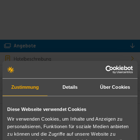
Angebote
Hotelbeschreibung
Hotelmerkmale
Bewertungen
Zustimmung
Details
Über Cookies
Lage und Umgebung
Diese Webseite verwendet Cookies
Angebote filtern
Wir verwenden Cookies, um Inhalte und Anzeigen zu
Ändere die Kriterien nach deinen Wünschen
personalisieren, Funktionen für soziale Medien anbieten
zu können und die Zugriffe auf unsere Website zu