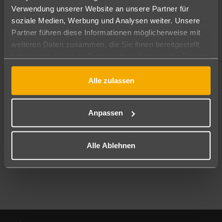
Verwendung unserer Website an unsere Partner für
soziale Medien, Werbung und Analysen weiter. Unsere
Abflughafen
Partner führen diese Informationen möglicherweise mit
Alle Abflughäfen
weiteren Daten zusammen, die Sie ihnen bereitgestellt
Reisezeitraum
haben oder die sie im Rahmen Ihrer Nutzung der Dienste
11.08.26
–
09.08.27
7-21 Nächte
gesammelt haben.
Alle zulassen
Reisende
2 Erwachsene
Keine Kinder
Anpassen
Mehr Filter anzeigen
Alle Ablehnen
Footer