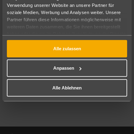
Verwendung unserer Website an unsere Partner für
soziale Medien, Werbung und Analysen weiter. Unsere
Abflughafen
Partner führen diese Informationen möglicherweise mit
Alle Abflughäfen
weiteren Daten zusammen, die Sie ihnen bereitgestellt
Reisezeitraum
haben oder die sie im Rahmen Ihrer Nutzung der Dienste
11.08.26
–
09.08.27
7-21 Nächte
gesammelt haben.
Alle zulassen
Reisende
2 Erwachsene
Keine Kinder
Anpassen
Mehr Filter anzeigen
Alle Ablehnen
Footer