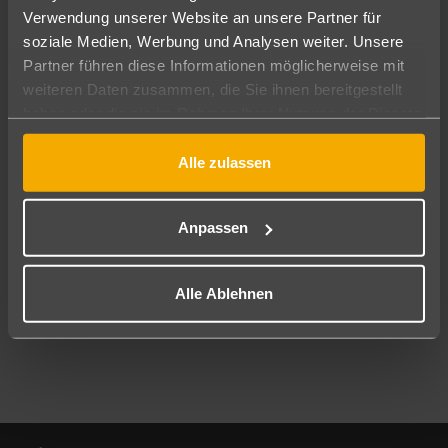
Verwendung unserer Website an unsere Partner für
soziale Medien, Werbung und Analysen weiter. Unsere
Abflughafen
Partner führen diese Informationen möglicherweise mit
Alle Abflughäfen
weiteren Daten zusammen, die Sie ihnen bereitgestellt
Reisezeitraum
haben oder die sie im Rahmen Ihrer Nutzung der Dienste
11.08.26
–
09.08.27
7-21 Nächte
gesammelt haben.
Alle zulassen
Reisende
2 Erwachsene
Keine Kinder
Anpassen
Mehr Filter anzeigen
Alle Ablehnen
Footer