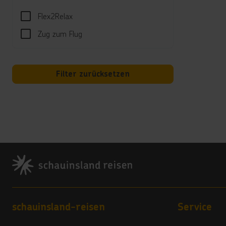
Premi
Flex2Relax
Frühs
Zug zum Flug
Mitta
"Esti
Abend
Menü 
Filter zurücksetzen
Menü)
Nachm
Ausge
erhält
Sport
Footer
Fitnes
Spor
Wasse
Footer navigation
schauinsland-reisen
Service
Unte