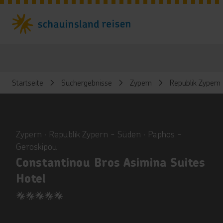
Startseite
Suchergebnisse
Zypern
Republik Zypern
ious
Zypern ∙ Republik Zypern - Süden ∙ Paphos -
Geroskipou
Constantinou Bros Asimina Suites
Hotel
5