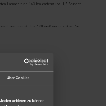
hafen Larnaca rund 140 km entfernt (ca. 1,5 Stunden
schaft und verfügt über 139 großzügige Suiten. Zur
eichen, ein Hauptrestaurant mit Terrassenbereich, mehrere
oolrestaurant, die St. Andrews Rooftop Bar, eine VIP-Bar,
er gesamten Hotelanlage inklusive.
ne Süßwasser-Swimmingpools mit Whirlpooldüsen, eine
detücher stehen sowohl am Pool als auch am Strand zur
. Sie verfügen über einen Premium Holzeffekt-Fußboden,
Über Cookies
legeprodukte, Kosmetikspiegel, Föhn, Personenwaage,
xuriöse Betten, ein 50" smart-LCD-Sat.-TV, Telefon, Wi-Fi,
v-Apr), Kaffee-/Teestation (tägliche Auffüllung),
ebühr), USB-Steckdose, Turn-Down-Service sowie Balkon
 Medien anbieten zu können