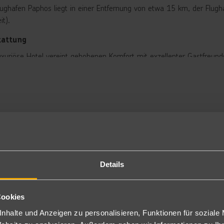
lughafen Paphos liegt in einer Entfernung von etwa 15 km, der Flug
it).
tattung
uxuriöse Hotel vereint gehobenen Komfort mit exzellenter Gastfreund
attung gehören eine Empfangshalle mit Rezeption und Aufenthaltsber
carte-Restaurants – darunter das "Kymata" direkt am Strand –, ein P
Loungebar, eine Sportsbar sowie ein Minimarkt. Wi-Fi ist innerhalb d
r gepflegten Gartenanlage befinden sich zwei miteinander verbunde
nterrasse und das Poolrestaurant. Sonnenschirme, Liegen sowie Ba
gung.
rbringung
niorsuite: Die Juniorsuiten sind großzügig und luxuriös eingerichtet
Details
nen Wohnbereich, ein Marmorbad mit separater Regendusche/WC, Pf
demäntel und Slipper sowie Bügelstation. Zur Ausstattung zählen lu
fe (Laptop-Größe), Klimaanlage (Mai-Okt) sowie zentrale Heizung (No
Cookies
presso-Maschine, Kühlschrank (auf Anfrage) und Minibar (gegen G
nhalte und Anzeigen zu personalisieren, Funktionen für soziale
S2).