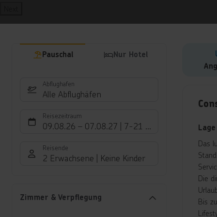
Next
Pauschal
Nur Hotel
Ang
Abflughafen
Hote
Alle Abflughäfen
Con
Reisezeitraum
09.08.26
–
07.08.27
7-21 Nächte
Lage
Das l
Reisende
Stand
2 Erwachsene
Keine Kinder
Servi
Die d
Urlaub
Zimmer & Verpflegung
Bis z
Lifest