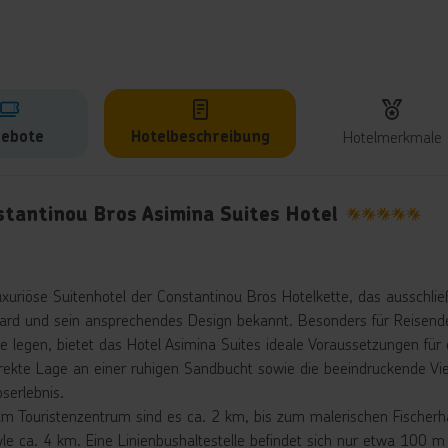
ebote
Hotelbeschreibung
Hotelmerkmale
lbeschreibung
stantinou Bros Asimina Suites Hotel
5
uxuriöse Suitenhotel der Constantinou Bros Hotelkette, das ausschli
ard und sein ansprechendes Design bekannt. Besonders für Reisende,
ce legen, bietet das Hotel Asimina Suites ideale Voraussetzungen für
irekte Lage an einer ruhigen Sandbucht sowie die beeindruckende Vie
serlebnis.
um Touristenzentrum sind es ca. 2 km, bis zum malerischen Fischerha
yle ca. 4 km. Eine Linienbushaltestelle befindet sich nur etwa 100 m 