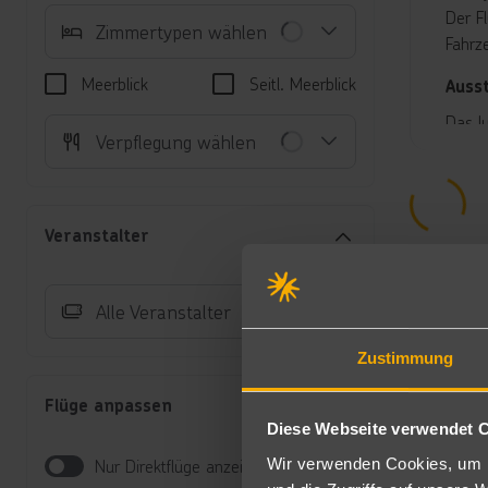
Der F
Zimmertypen wählen
Fahrze
Meerblick
Seitl. Meerblick
Auss
Das l
Verpflegung wählen
Ausst
À-la-
eine 
In de
Veranstalter
Sonne
Verfü
Alle Veranstalter
Unte
Ju
Zustimmung
ei
Ba
Flüge anpassen
Sa
Diese Webseite verwendet 
Es
Wir verwenden Cookies, um I
Nur Direktflüge anzeigen
(J