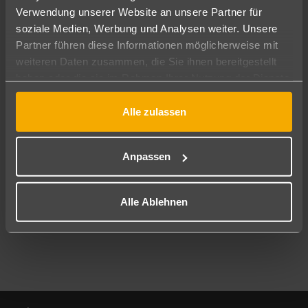
Verwendung unserer Website an unsere Partner für
soziale Medien, Werbung und Analysen weiter. Unsere
Abflughafen
Partner führen diese Informationen möglicherweise mit
Alle Abflughäfen
weiteren Daten zusammen, die Sie ihnen bereitgestellt
Reisezeitraum
haben oder die sie im Rahmen Ihrer Nutzung der Dienste
09.08.26
–
07.08.27
7-21 Nächte
gesammelt haben.
Alle zulassen
Reisende
2 Erwachsene
Keine Kinder
Anpassen
Mehr Filter anzeigen
Alle Ablehnen
Footer