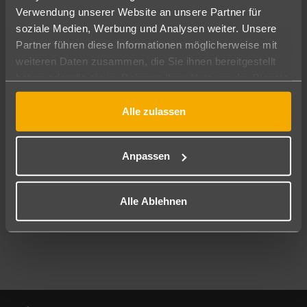
Verwendung unserer Website an unsere Partner für
soziale Medien, Werbung und Analysen weiter. Unsere
Abflughafen
Partner führen diese Informationen möglicherweise mit
Alle Abflughäfen
weiteren Daten zusammen, die Sie ihnen bereitgestellt
Reisezeitraum
haben oder die sie im Rahmen Ihrer Nutzung der Dienste
12.08.26
–
10.08.27
7-21 Nächte
gesammelt haben.
Alle zulassen
Reisende
2 Erwachsene
Keine Kinder
Anpassen
Mehr Filter anzeigen
Alle Ablehnen
Footer