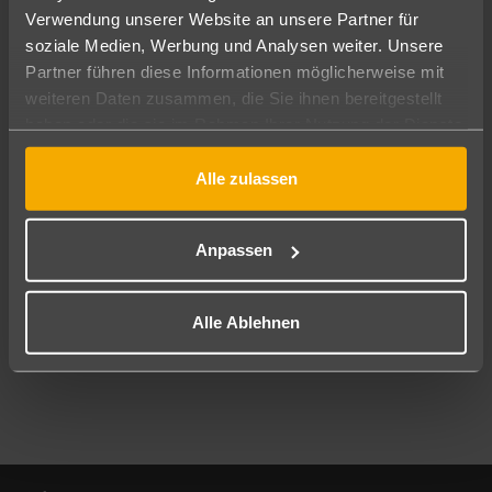
Verwendung unserer Website an unsere Partner für
soziale Medien, Werbung und Analysen weiter. Unsere
Abflughafen
Partner führen diese Informationen möglicherweise mit
Alle Abflughäfen
weiteren Daten zusammen, die Sie ihnen bereitgestellt
Reisezeitraum
haben oder die sie im Rahmen Ihrer Nutzung der Dienste
10.08.26
–
08.08.27
7-21 Nächte
gesammelt haben.
Alle zulassen
Reisende
2 Erwachsene
Keine Kinder
Anpassen
Mehr Filter anzeigen
Alle Ablehnen
Footer