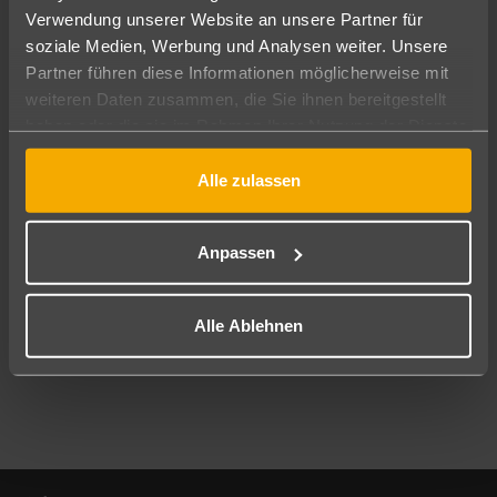
Verwendung unserer Website an unsere Partner für
soziale Medien, Werbung und Analysen weiter. Unsere
Abflughafen
Partner führen diese Informationen möglicherweise mit
Alle Abflughäfen
weiteren Daten zusammen, die Sie ihnen bereitgestellt
Reisezeitraum
haben oder die sie im Rahmen Ihrer Nutzung der Dienste
09.08.26
–
07.08.27
7-21 Nächte
gesammelt haben.
Alle zulassen
Reisende
2 Erwachsene
Keine Kinder
Anpassen
Mehr Filter anzeigen
Alle Ablehnen
Footer