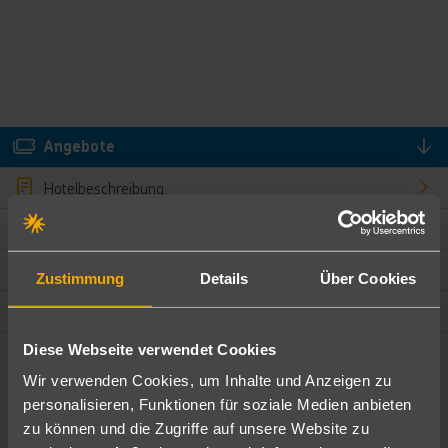
Angebote
Hotelbeschreibung
Hotelmerkmale
Bewertungen
Zustimmung
Details
Über Cookies
Lage und Umgebung
Diese Webseite verwendet Cookies
Angebote filtern
Wir verwenden Cookies, um Inhalte und Anzeigen zu
Ändere die Kriterien nach deinen Wünschen
personalisieren, Funktionen für soziale Medien anbieten
zu können und die Zugriffe auf unsere Website zu