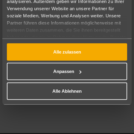
analysieren. Außerdem geben wir Informationen zu Ihrer
Pauschal
Nur Hotel
Verwendung unserer Website an unsere Partner für
soziale Medien, Werbung und Analysen weiter. Unsere
Abflughafen
Partner führen diese Informationen möglicherweise mit
Alle Abflughäfen
weiteren Daten zusammen, die Sie ihnen bereitgestellt
haben oder die sie im Rahmen Ihrer Nutzung der Dienste
Reisezeitraum
11.08.26
–
09.08.27
7-21 Nächte
gesammelt haben.
Alle zulassen
Reisende
2 Erwachsene
Keine Kinder
Anpassen
Mehr Filter anzeigen
Alle Ablehnen