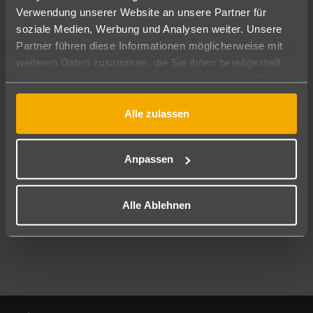
Verwendung unserer Website an unsere Partner für
soziale Medien, Werbung und Analysen weiter. Unsere
Abflughafen
Partner führen diese Informationen möglicherweise mit
Alle Abflughäfen
weiteren Daten zusammen, die Sie ihnen bereitgestellt
Reisezeitraum
haben oder die sie im Rahmen Ihrer Nutzung der Dienste
10.08.26
–
08.08.27
7-21 Nächte
gesammelt haben.
Alle zulassen
Reisende
2 Erwachsene
Keine Kinder
Anpassen
Mehr Filter anzeigen
Alle Ablehnen
Footer