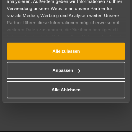
analysieren. Außerdem geben wir Informationen zu Ihrer
Pauschal
Nur Hotel
Verwendung unserer Website an unsere Partner für
soziale Medien, Werbung und Analysen weiter. Unsere
Abflughafen
Partner führen diese Informationen möglicherweise mit
Alle Abflughäfen
weiteren Daten zusammen, die Sie ihnen bereitgestellt
haben oder die sie im Rahmen Ihrer Nutzung der Dienste
Reisezeitraum
10.08.26
–
08.08.27
7-21 Nächte
gesammelt haben.
Alle zulassen
Reisende
2 Erwachsene
Keine Kinder
Anpassen
Mehr Filter anzeigen
Alle Ablehnen