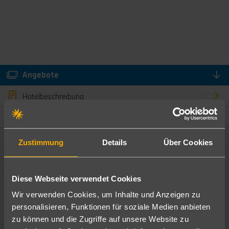
Angebote
Hotelbeschreibung
Hotelmerkmale
Bewertungen
Zustimmung
Details
Über Cookies
Lage und Umgebung
Diese Webseite verwendet Cookies
Angebote filtern
Wir verwenden Cookies, um Inhalte und Anzeigen zu
Ändere die Kriterien nach deinen Wünschen
personalisieren, Funktionen für soziale Medien anbieten
zu können und die Zugriffe auf unsere Website zu