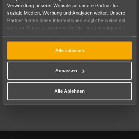
Verwendung unserer Website an unsere Partner für
soziale Medien, Werbung und Analysen weiter. Unsere
Abflughafen
Partner führen diese Informationen möglicherweise mit
Alle Abflughäfen
weiteren Daten zusammen, die Sie ihnen bereitgestellt
Reisezeitraum
haben oder die sie im Rahmen Ihrer Nutzung der Dienste
12.08.26
–
10.08.27
7-21 Nächte
gesammelt haben.
Alle zulassen
Reisende
2 Erwachsene
Keine Kinder
Anpassen
Mehr Filter anzeigen
Alle Ablehnen
Footer