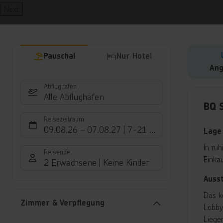
Next
Pauschal
Nur Hotel
Ang
Abflughafen
Hote
Alle Abflughäfen
BQ 
Reisezeitraum
09.08.26
–
07.08.27
7-21 Nächte
Lage
In ru
Reisende
Einka
2 Erwachsene
Keine Kinder
Auss
Das k
Zimmer & Verpflegung
Lobby
Liege