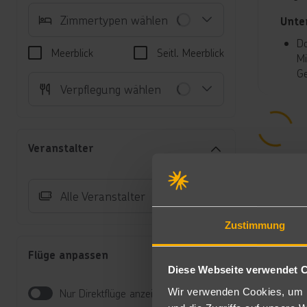
Zimmertypen wählen
Unte
Do
Meerblick
Seitl. Meerblick
Mi
Ge
Verpflegung wählen
bu
Ei
Früh
Veranstalter
Frühs
spani
Alle Veranstalter
All-I
Sport
Zustimmung
Billiar
Flüge anpassen
Diese Webseite verwendet 
Unte
Wir verwenden Cookies, um I
Nur Direktflüge anzeigen
Geleg