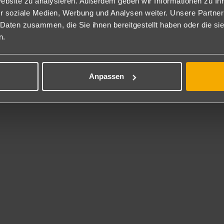
Website zu analysieren. Außerdem geben wir Informationen zu I
service
r soziale Medien, Werbung und Analysen weiter. Unsere Partner
 Daten zusammen, die Sie ihnen bereitgestellt haben oder die s
 steht unseren Gästen im gesamten Hotel kostenlos zur Verfügung.
n.
*
ücher gegen Gebühr (2 €/Tag oder 10 €/Woche) und Kaution 10 €.
*
Anpassen
itkarte
rcard und VISA.
l-Kontakt
arah
da Diagonal, 6
58 Can Picafort
 +34 971 850425
l: sarah@bqhoteles.com
eskategorie
rne