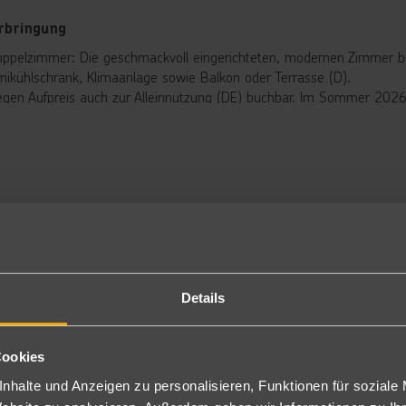
rbringung
ppelzimmer: Die geschmackvoll eingerichteten, modernen Zimmer bi
nikühlschrank, Klimaanlage sowie Balkon oder Terrasse (D).
gen Aufpreis auch zur Alleinnutzung (DE) buchbar. Im Sommer 202
chbar.
nzelzimmer: Bei gleicher Ausstattung wie die Doppelzimmer sind diese
stück/Halbpension
tücksbuffet. Zum Abendessen abwechslungsreiche Buffets mit schmac
schen Küche. Verpflegungsart Frühstück nur in Doppelzimmer Typ A b
nclusive
 Inklusive
Details
d
Cookies
rhaltung
nhalte und Anzeigen zu personalisieren, Funktionen für soziale
entlich abends Livemusik.