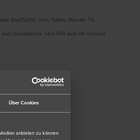
eten Bad/DU/WC, Föhn, Telefon, Mietsafe, TV,
6 auch Doppelzimmer Typ A (DA) auch mit Frühstück
 etwas kleiner und bieten ein Einzelbett (E).
khaften internationalen Speisen und Gerichten aus der
uchbar.
Über Cookies
 Medien anbieten zu können