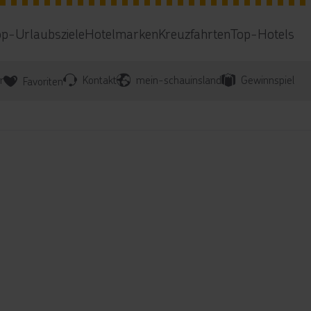
op-Urlaubsziele
Hotelmarken
Kreuzfahrten
Top-Hotels
r
Kontakt
mein-schauinsland
Gewinnspiel
Favoriten