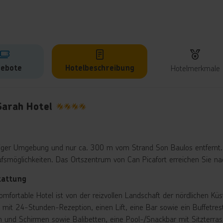
ebote
Hotelbeschreibung
Hotelmerkmale
lbeschreibung
Sarah Hotel
4
higer Umgebung und nur ca. 300 m vom Strand Son Baulos entfernt. 
ufsmöglichkeiten. Das Ortszentrum von Can Picafort erreichen Sie na
tattung
omfortable Hotel ist von der reizvollen Landschaft der nördlichen K
 mit 24-Stunden-Rezeption, einen Lift, eine Bar sowie ein Buffetrest
n und Schirmen sowie Balibetten, eine Pool-/Snackbar mit Sitzterras