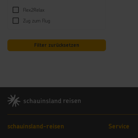
Vera
Flex2Relax
4
Zug zum Flug
Hote
Aufgr
Filter zurücksetzen
*****
Das H
*****
Das H
*****
Das H
Footer
*****
Allein
Zusa
Im Ka
Footer navigation
schauinsland-reisen
Service
Zielg