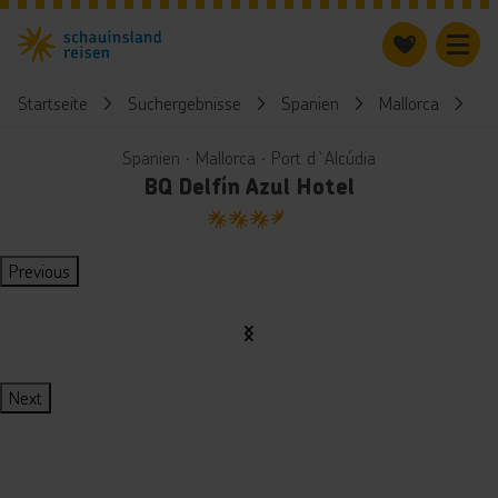
Startseite
Suchergebnisse
Spanien
Mallorca
BQ
Spanien ∙ Mallorca ∙ Port d`Alcúdia
BQ Delfín Azul Hotel
3.5
Previous
Next