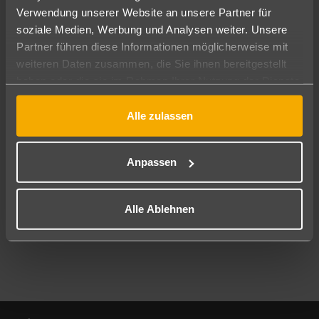
Verwendung unserer Website an unsere Partner für
soziale Medien, Werbung und Analysen weiter. Unsere
Abflughafen
Partner führen diese Informationen möglicherweise mit
Alle Abflughäfen
weiteren Daten zusammen, die Sie ihnen bereitgestellt
Reisezeitraum
haben oder die sie im Rahmen Ihrer Nutzung der Dienste
11.08.26
–
09.08.27
7-21 Nächte
gesammelt haben.
Alle zulassen
Reisende
2 Erwachsene
Keine Kinder
Anpassen
Mehr Filter anzeigen
Alle Ablehnen
Footer