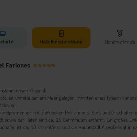
ebote
Hotelbeschreibung
Hotelmerkmale
lbeschreibung
el Fariones
5
insland-reisen-Original:
otel ist unmittelbar am Meer gelegen, inmitten eines typisch kanari
tränden.
trandpromenade mit zahlreichen Restaurants, Bars und Geschäften is
adt sowie der Hafen sind ca. 15 Gehminuten entfernt. Ein großes Ei
lughafen ist ca. 10 km entfernt und die Hauptstadt Arrecife liegt in 