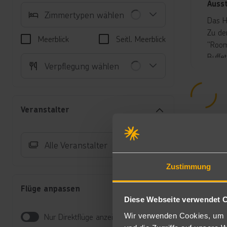
Auss
Zimmertypen wählen
Das H
Zu de
Meerblick
Seitl. Meerblick
"Room
Buffe
Verpflegung wählen
Reserv
In de
Am Po
Zudem
Veranstalter
klein
Unte
Alle Veranstalter
Do
Ka
Zustimmung
ei
Wa
Flüge anpassen
Be
Diese Webseite verwendet 
Ju
Wir verwenden Cookies, um I
Nur Direktflüge anzeigen
m²