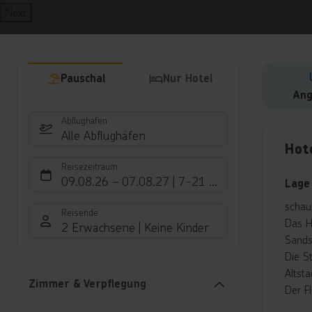
Next
Pauschal
Nur Hotel
Ang
Abflughafen
Hote
Alle Abflughäfen
Hot
Reisezeitraum
09.08.26
–
07.08.27
7-21 Nächte
Lage
schau
Reisende
Das H
2 Erwachsene
Keine Kinder
Sands
Die S
Altst
Zimmer & Verpflegung
Der F