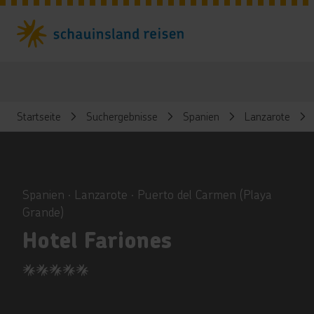
Startseite
Suchergebnisse
Spanien
Lanzarote
ious
Spanien ∙ Lanzarote ∙ Puerto del Carmen (Playa
Grande)
Hotel Fariones
5