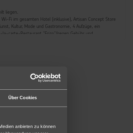
lt liegen.
Wi-Fi im gesamten Hotel (inklusive), Artisan Concept Store
st, Kultur, Mode und Gastronomie, 4 Aufzüge, ein
 Á-la-carte-Restaurant "Erizo"/gegen Gebühr und
sspezialitäten und frischen Fruchtsäften.
-Swimmingpool (im Winter beheizbar).
u.a. den langen Strand Playa Grande, und den hübschen
33-35 m²) mit Doppelbett, Sat.-TV, Telefon, Express-
m Badezimmer mit Dusche/WC, Föhn und Bademänteln sowie
Über Cookies
XO2) buchbar.
chbar. (AMU/MSE)
 Doppelzimmer sind die Juniorsuiten etwas größer (ca. 38
 Medien anbieten zu können