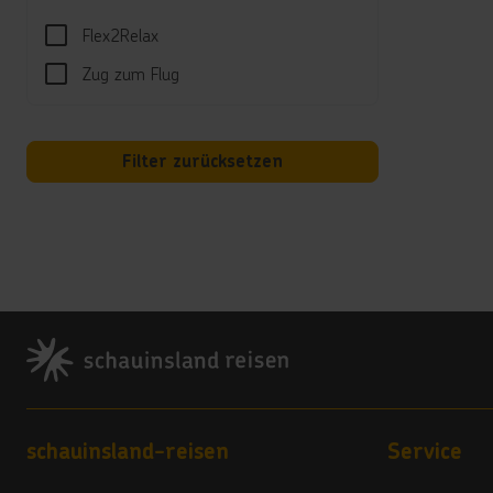
Fr
Flex2Relax
Hi
Zug zum Flug
All-I
Sport
Filter zurücksetzen
Freie
Tenni
Perso
Unte
Nach 
Footer
Well
Gegen
Bad u
Jahre
Footer navigation
schauinsland-reisen
Service
Hotel