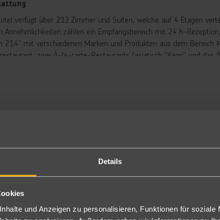
tattung
otel verfügt über 213 Zimmer und Suiten, welche auf 4 Etagen vertei
n Annehmlichkeiten zählen ein Empfangsbereich mit 24 h-Rezeption, 
 214" mit verschiedenen Marken und Produkten aus dem Bereich Kun
trestaurant, zwei Á-la-carte-Restaurants (asiatisch "Kaori" und das
ierung vor Ort), eine Lobbybar sowie eine Juicebar „La Pitaya“ mit Ei
r komplett neu gestalten Gartenanlage befinden sich ein Süßwasser
ol stehen Sonnenliegen und Badetücher kostenfrei zur Verfügung.
 verfügt das Hotel über einen direkten Zugang zu 3 Sandstränden, 
en Sandstrand Playa Chica.
rbringung
ppel-Superior Meerblick: Modern und komfortabel eingerichtet (ca. 
ffemaschine, Mini-Kühlschrank, Klimaanlage, Safe (gratis), eine
Details
n Balkon oder Terrasse mit Meerblick. (DMU)
hlweise auch zur Alleinbenutzung (DME) oder in der oberen Etage (
i gleicher Ausstattung zu einem speziellen Preis auch als Typ A bu
Cookies
niorsuite Meerblick: Bei einer ebenso modernen Ausstattung wie die
nhalte und Anzeigen zu personalisieren, Funktionen für soziale
). (J2M)