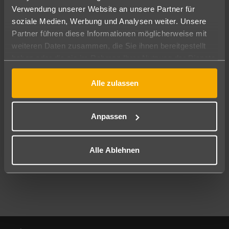
Verwendung unserer Website an unsere Partner für
soziale Medien, Werbung und Analysen weiter. Unsere
Abflughafen
Partner führen diese Informationen möglicherweise mit
Alle Abflughäfen
weiteren Daten zusammen, die Sie ihnen bereitgestellt
Reisezeitraum
haben oder die sie im Rahmen Ihrer Nutzung der Dienste
11.08.26
–
09.08.27
7-21 Nächte
gesammelt haben.
Alle zulassen
Reisende
2 Erwachsene
Keine Kinder
Anpassen
Mehr Filter anzeigen
Alle Ablehnen
Footer