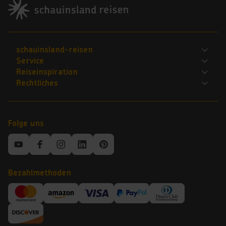
Footer navigation
schauinsland-reisen
Service
Bewerte uns
Reiseinspiration
FAQ
Jobs
Rechtliches
Explorer
Flug und Gepäck
Für Reisebüros
ARB
Kattas-Reisewelt
Kontakt
Nachhaltigkeit
Barrierefreiheitserklärung
Mietwagen buchen
Mietwagen-Bedingungen
Presse
Folge uns
Datenschutz
Online-Kataloge
Mein schauinsland
Über uns
Impressum
Sundair
Newsletter
Top-Destinationen
Service
Bezahlmethoden
Top-Deals
WhatsApp