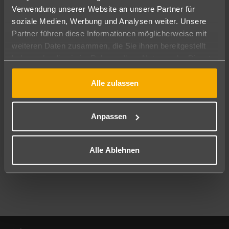
Verwendung unserer Website an unsere Partner für
soziale Medien, Werbung und Analysen weiter. Unsere
Abflughafen
Partner führen diese Informationen möglicherweise mit
Alle Abflughäfen
weiteren Daten zusammen, die Sie ihnen bereitgestellt
Reisezeitraum
haben oder die sie im Rahmen Ihrer Nutzung der Dienste
10.08.26
–
08.08.27
7-21 Nächte
gesammelt haben.
Alle zulassen
Reisende
2 Erwachsene
Keine Kinder
Anpassen
Mehr Filter anzeigen
Alle Ablehnen
Footer