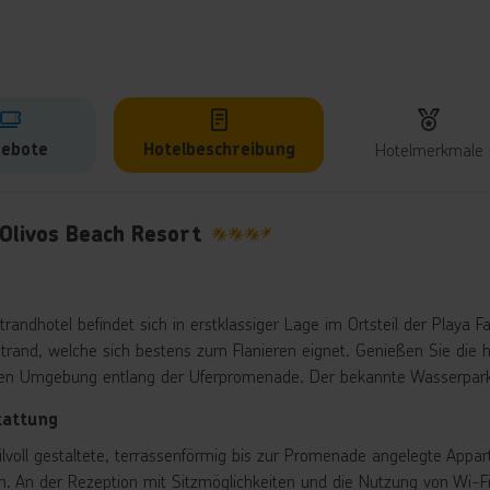
ebote
Hotelbeschreibung
Hotelmerkmale
lbeschreibung
Olivos Beach Resort
3.5
trandhotel befindet sich in erstklassiger Lage im Ortsteil der Play
trand, welche sich bestens zum Flanieren eignet. Genießen Sie die 
ten Umgebung entlang der Uferpromenade. Der bekannte Wasserpark „
tattung
tilvoll gestaltete, terrassenförmig bis zur Promenade angelegte Ap
n. An der Rezeption mit Sitzmöglichkeiten und die Nutzung von Wi-Fi