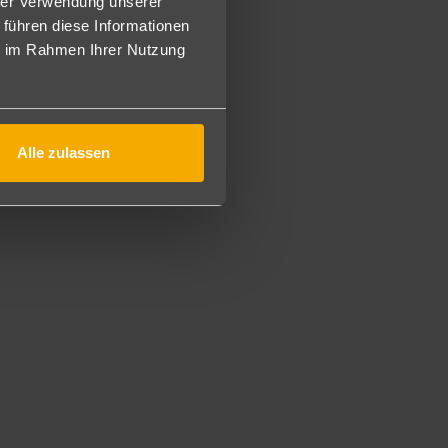
inden sich bei identischer Ausstattung wie die
hrer Verwendung unserer
en erreichbar, kein Lift) und verfügen über Klimaanlage in
 führen diese Informationen
ühlen. Meerblick nur von der Dachterrasse. Bei Ankunft
ie im Rahmen Ihrer Nutzung
im gebuchten Zimmer zur Verfügung (M2U).
 verfügen über 2 Schlafzimmer mit 3 Bädern (1x Badezimmer
hoss) sind auf 2 Etagen verteilt (Wendeltreppe). Diese
m Meer getrennt. Zu den Annehmlichkeiten gehören eine
Alle zulassen
 Pool, welcher über das Wohnzimmer erreichbar. Verfügen
te Küche. Exklusiver Meerblick von der Dachterrasse. Bei
/Kaffee im gebuchten Zimmer zur Verfügung (QP2/QPB).
otential für Kleinkinder dar.
us Sicherheitsgründen für Kinder ein Mindestalter von 6
tzung einer Liege und eines Sonnenschirmes im Fañabe
udem erhalten Gäste ein Getränk pro Tag im Fañabé Beach