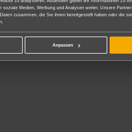
partement 1 SZ Superior Meerblick ("Gold"): Diese Appartements bef
Website zu analysieren. Außerdem geben wir Informationen zu I
partements "Silver" in den oberen Etagen (diese sind nur durch Trepp
r soziale Medien, Werbung und Analysen weiter. Unsere Partner
hn- und Schlafzimmer und Zugang zu einer Dachterrasse mit Liegest
 Daten zusammen, die Sie ihnen bereitgestellt haben oder die s
eht den Reisenden Wasser sowie ein Wasserkocher mit Tee/Kaffee 
n.
plex Suite Meerblick privater Pool: Die Duplexvillen mit ca. 99m²
weils pro Schlafzimmer in Obergeschoss und 1x Gäste-WC im Erdgesc
finden sich in 1. Reihe und sind nur durch die Strandpromenade vo
Anpassen
chterrasse inkl. Liegestühlen sowie ein kleiner privater Garten mit
ßerdem auf jeder Etage über eine Klimaanlage.
le Villen verfügen zusätzlich über eine separate und voll ausgestatte
kunft steht den Reisenden Wasser sowie ein Wasserkocher mit Tee
*
mmer mit direktem Pool-/Meereszugang stellen ein erhöhtes Gefahrenp
her gilt bei schauinsland-reisen für Buchungen dieser Zimmertypen a
hren.
randpaket: Bei Buchung der Codierung TFS554S ist die tägliche Nu
ach Club am Strand inkludiert (1 Sonnenschirm für 2 Personen). Z
ub kostenlos.
chbar nur für den gesamten Aufenthalt.
Übernachtung mit Frühstück, Halbpension