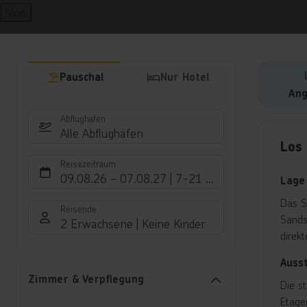
Next
Pauschal
Nur Hotel
Ang
Abflughafen
Hote
Alle Abflughäfen
Los 
Reisezeitraum
09.08.26
–
07.08.27
7-21 Nächte
Lage
Das S
Reisende
Sands
2 Erwachsene
Keine Kinder
direk
Auss
Zimmer & Verpflegung
Die s
Etage