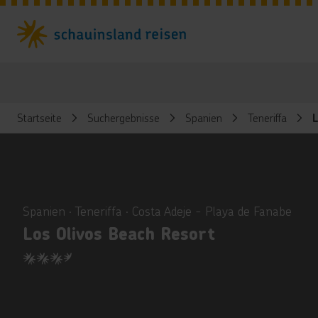
Startseite
Suchergebnisse
Spanien
Teneriffa
L
ious
Spanien ∙ Teneriffa ∙ Costa Adeje - Playa de Fanabe
Los Olivos Beach Resort
3.5