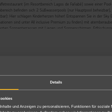
uffetrestaurant (im Resortbereich Lagos de Fañabé) sowie einer Pool
bereich befinden sich 2 Süßwasserpools (nur Hauptpool beheizbar), d
zbar): Hier schlagen Kinderherzen höher! Entspannen Sie in der Sky
mationen sind unter All inclusive Premium zu finden) mit atemberaube
egten Sonnenterrassen mit Liegen und Sonnenschirmen. Erfrischungen 
annung stehen am langen Sandstrand balinesische Betten (vor Ort/
e Beach Club (auch als Strandpaket vorab buchbar) bereit.
rbringung
niorsuite: Die ca. 40m² großen Juniorsuiten verfügen über einen k
nzelbetten), ein Schlafsofa, Küchenzeile, Bad mit Dusche/WC, Föhn, 
lkon oder Terrasse. Bei Ankunft steht den Reisenden Wasser sowie 
rfügung (JS2).
ch als Einzelbelegung (JS1) und als Juniorsuite zur Alleinnutzung Ty
Details
partement 1 Schlafzimmer ("Silver"): Bei identischer Ausstattung w
d verfügen über ein separates Schlafzimmer sowie einen Deckenve
d Schlafzimmer.
Cookies
ese Appartements liegen in der unteren Etage und verfügen über eine
nhalte und Anzeigen zu personalisieren, Funktionen für soziale
eht den Reisenden Wasser sowie ein Wasserkocher mit Tee/Kaffee i