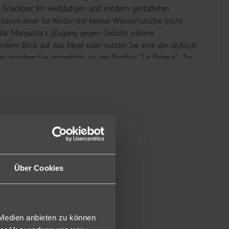
-Snackbar. Im weitläufigen und modern gestalteten
avon einer für Kinder mit kleiner Wasserrutsche (nicht
 Bar Margarita's (Zugang gegen Gebühr, nähere
ndem Blick auf das Meer oder nutzen Sie eine der idyllisch
erhalten Sie entgeltlich an der Poolbar "La Palapa". Zur
gg. Geb. buchbar) und Liegen mit Sonnenschirmen im
ombinierten Wohn,-Schlafraum mit einem Doppelbett (2
Klimaanlage, Mietsafe, Sat.-TV, sowie einen möblierten
ein Wasserkocher mit Tee/Kaffee im gebuchten Zimmer zur
p A zum speziellen Preis buchbar (J1A).
Über Cookies
ie die Juniorsuiten sind diese Appartements ca. 47m² groß
ntilator im Wohnzimmer. Zudem mit Klimaanlage in Wohn-
 Terrasse oder einen kleinen privaten Garten. Bei Ankunft
 Medien anbieten zu können
m gebuchten Zimmer zur Verfügung (A12).