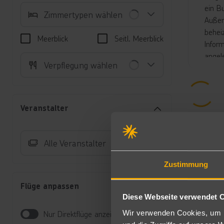
ein B
Zimmertypen wählen
Außen
behei
Meerblick
Seitl. Meerblick
Infor
angel
Verpflegung wählen
Entsp
Fañab
Unte
Veranstalter
Ju
Ei
Ba
Alle Veranstalter
Ve
Au
Zustimmung
Ap
un
Flüge anpassen
un
Diese Webseite verwendet 
Di
Wir verwenden Cookies, um I
Nur Direktflüge anzeigen
st