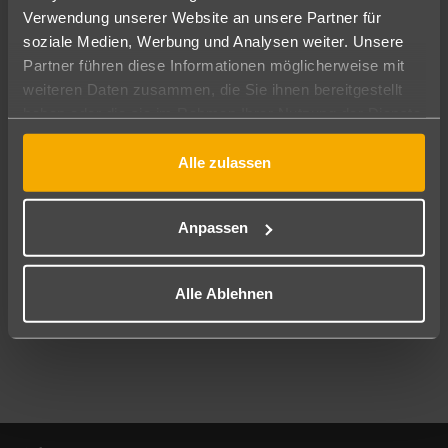
Verwendung unserer Website an unsere Partner für
soziale Medien, Werbung und Analysen weiter. Unsere
Abflughafen
Partner führen diese Informationen möglicherweise mit
Alle Abflughäfen
weiteren Daten zusammen, die Sie ihnen bereitgestellt
Reisezeitraum
haben oder die sie im Rahmen Ihrer Nutzung der Dienste
09.08.26
–
07.08.27
7-21 Nächte
gesammelt haben.
Alle zulassen
Reisende
2 Erwachsene
Keine Kinder
Anpassen
Mehr Filter anzeigen
Alle Ablehnen
Footer