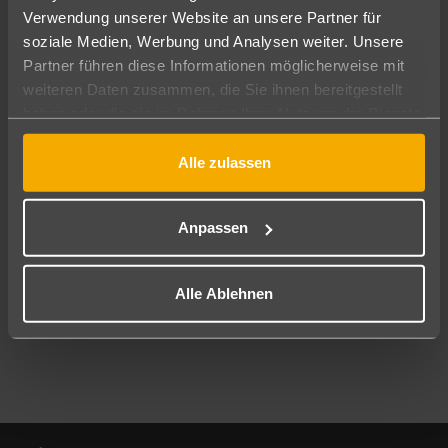
Verwendung unserer Website an unsere Partner für
soziale Medien, Werbung und Analysen weiter. Unsere
Abflughafen
Partner führen diese Informationen möglicherweise mit
Alle Abflughäfen
weiteren Daten zusammen, die Sie ihnen bereitgestellt
Reisezeitraum
haben oder die sie im Rahmen Ihrer Nutzung der Dienste
10.08.26
–
08.08.27
7-21 Nächte
gesammelt haben.
Alle zulassen
Reisende
2 Erwachsene
Keine Kinder
Anpassen
Mehr Filter anzeigen
Alle Ablehnen
Footer