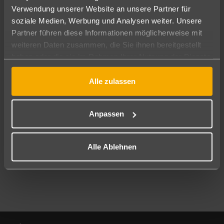
Verwendung unserer Website an unsere Partner für
soziale Medien, Werbung und Analysen weiter. Unsere
Abflughafen
Partner führen diese Informationen möglicherweise mit
Alle Abflughäfen
weiteren Daten zusammen, die Sie ihnen bereitgestellt
Reisezeitraum
haben oder die sie im Rahmen Ihrer Nutzung der Dienste
12.08.26
–
10.08.27
7-21 Nächte
gesammelt haben.
Alle zulassen
Reisende
2 Erwachsene
Keine Kinder
Anpassen
Mehr Filter anzeigen
Alle Ablehnen
Footer