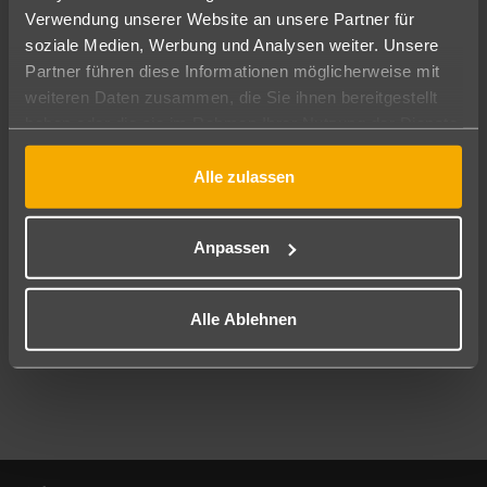
Verwendung unserer Website an unsere Partner für
soziale Medien, Werbung und Analysen weiter. Unsere
Abflughafen
Partner führen diese Informationen möglicherweise mit
Alle Abflughäfen
weiteren Daten zusammen, die Sie ihnen bereitgestellt
Reisezeitraum
haben oder die sie im Rahmen Ihrer Nutzung der Dienste
09.08.26
–
07.08.27
7-21 Nächte
gesammelt haben.
Alle zulassen
Reisende
2 Erwachsene
Keine Kinder
Anpassen
Mehr Filter anzeigen
Alle Ablehnen
Footer