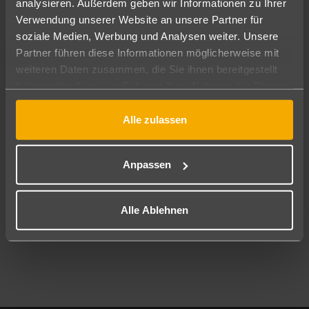
analysieren. Außerdem geben wir Informationen zu Ihrer
Pauschal
Nur Hotel
Verwendung unserer Website an unsere Partner für
soziale Medien, Werbung und Analysen weiter. Unsere
Abflughafen
Partner führen diese Informationen möglicherweise mit
Alle Abflughäfen
weiteren Daten zusammen, die Sie ihnen bereitgestellt
haben oder die sie im Rahmen Ihrer Nutzung der Dienste
Reisezeitraum
08.08.26
–
06.08.27
7-21 Nächte
gesammelt haben.
Alle zulassen
Reisende
2 Erwachsene
Keine Kinder
Anpassen
Mehr Filter anzeigen
Alle Ablehnen