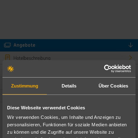
Angebote
Hotelbeschreibung
Hotelmerkmale
Bewertungen
Zustimmung
Details
Über Cookies
Lage und Umgebung
Diese Webseite verwendet Cookies
Angebote filtern
Wir verwenden Cookies, um Inhalte und Anzeigen zu
Ändere die Kriterien nach deinen Wünschen
personalisieren, Funktionen für soziale Medien anbieten
zu können und die Zugriffe auf unsere Website zu