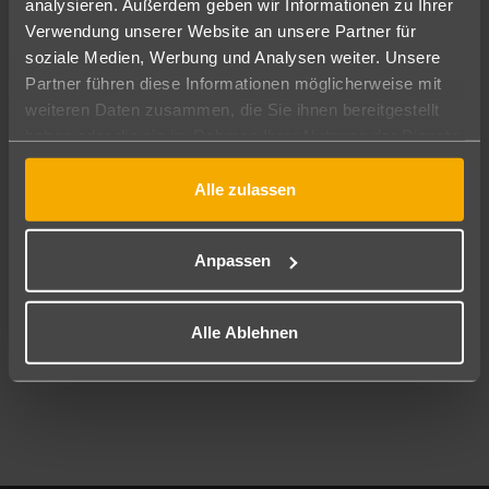
analysieren. Außerdem geben wir Informationen zu Ihrer
Pauschal
Nur Hotel
Verwendung unserer Website an unsere Partner für
soziale Medien, Werbung und Analysen weiter. Unsere
Abflughafen
Partner führen diese Informationen möglicherweise mit
Alle Abflughäfen
weiteren Daten zusammen, die Sie ihnen bereitgestellt
haben oder die sie im Rahmen Ihrer Nutzung der Dienste
Reisezeitraum
10.08.26
–
08.08.27
7-21 Nächte
gesammelt haben.
Alle zulassen
Reisende
2 Erwachsene
Keine Kinder
Anpassen
Mehr Filter anzeigen
Alle Ablehnen