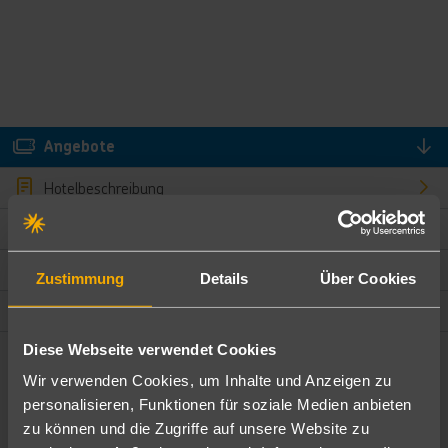
Angebote
Hotelbeschreibung
Hotelmerkmale
Bewertungen
Zustimmung
Details
Über Cookies
Lage und Umgebung
Diese Webseite verwendet Cookies
Angebote filtern
Wir verwenden Cookies, um Inhalte und Anzeigen zu
Ändere die Kriterien nach deinen Wünschen
personalisieren, Funktionen für soziale Medien anbieten
zu können und die Zugriffe auf unsere Website zu