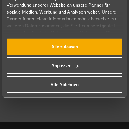
Verwendung unserer Website an unsere Partner für
soziale Medien, Werbung und Analysen weiter. Unsere
Abflughafen
Partner führen diese Informationen möglicherweise mit
Alle Abflughäfen
weiteren Daten zusammen, die Sie ihnen bereitgestellt
Reisezeitraum
haben oder die sie im Rahmen Ihrer Nutzung der Dienste
10.08.26
–
08.08.27
7-21 Nächte
gesammelt haben.
Alle zulassen
Reisende
2 Erwachsene
Keine Kinder
Anpassen
Mehr Filter anzeigen
Alle Ablehnen
Footer