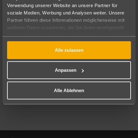
Verwendung unserer Website an unsere Partner für
soziale Medien, Werbung und Analysen weiter. Unsere
Abflughafen
Partner führen diese Informationen möglicherweise mit
Alle Abflughäfen
weiteren Daten zusammen, die Sie ihnen bereitgestellt
Reisezeitraum
haben oder die sie im Rahmen Ihrer Nutzung der Dienste
09.08.26
–
07.08.27
7-21 Nächte
gesammelt haben.
Alle zulassen
Reisende
2 Erwachsene
Keine Kinder
Anpassen
Mehr Filter anzeigen
Alle Ablehnen
Footer