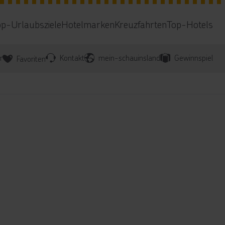
op-Urlaubsziele
Hotelmarken
Kreuzfahrten
Top-Hotels
r
Kontakt
mein-schauinsland
Gewinnspiel
Favoriten