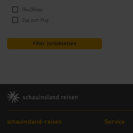
re
Flex2Relax
Verp
Zug zum Flug
ÜF
- 
Vo
- 
Filter zurücksetzen
Vo
* 
* 
* 
Hi
An
Footer
Fa
Hi
en
All-I
Footer navigation
schauinsland-reisen
Service
Al
-