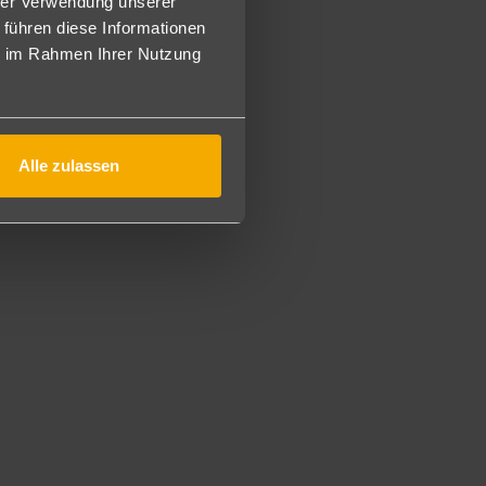
hrer Verwendung unserer
 führen diese Informationen
otential für Kleinkinder dar. Daher gilt bei schauinsland-
ie im Rahmen Ihrer Nutzung
inder ein Mindestalter von 6 Jahren.
 Ihrem privaten Garten mit privatem Pool einen dramatisch
 Ihrer privaten Terrasse. Diese Villen sind komfortabel
ub abgeschieden vom Alltag. Die Ausstattung der Sunset
Alle zulassen
otential für Kleinkinder dar. Daher gilt bei schauinsland-
inder ein Mindestalter von 6 Jahren.
ben über dem kristallklaren Wasser und bieten den perfekten
 Blicken Sie durch die vom Boden bis zur Decke
Auf Ihrem privaten Sonnendeck fühlt es sich an, als würde
otential für Kleinkinder dar. Daher gilt bei schauinsland-
inder ein Mindestalter von 6 Jahren.
lla können Sie sowohl tagsüber als auch nachts viel
en einen Blick auf das Meeresleben frei. Von Ihrer privaten
er beobachten, wie die Sonne bei Sonnenuntergang in den
otential für Kleinkinder dar. Daher gilt bei schauinsland-