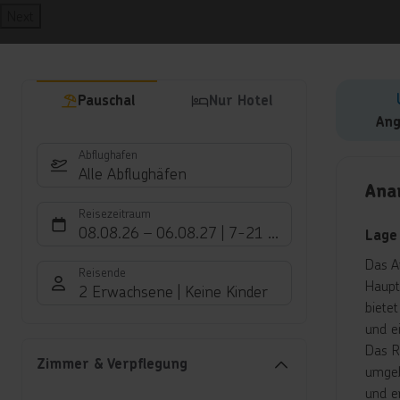
Next
Pauschal
Nur Hotel
Ang
Abflughafen
Hote
Alle Abflughäfen
Ana
Reisezeitraum
08.08.26
–
06.08.27
7-21 Nächte
Lage
Das An
Reisende
Haupt
2 Erwachsene
Keine Kinder
biete
und e
Das Re
Zimmer & Verpflegung
umgeb
und e