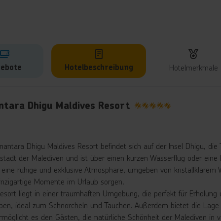
ebote
Hotelbeschreibung
Hotelmerkmale
lbeschreibung
ntara Dhigu Maldives Resort
5
antara Dhigu Maldives Resort befindet sich auf der Insel Dhigu, die Te
stadt der Malediven und ist über einen kurzen Wasserflug oder eine Bo
t eine ruhige und exklusive Atmosphäre, umgeben von kristallklare
inzigartige Momente im Urlaub sorgen.
sort liegt in einer traumhaften Umgebung, die perfekt für Erholung un
en, ideal zum Schnorcheln und Tauchen. Außerdem bietet die Lage
rmöglicht es den Gästen, die natürliche Schönheit der Malediven in v