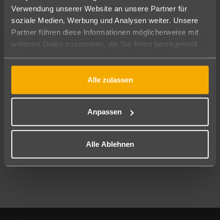
Verwendung unserer Website an unsere Partner für
soziale Medien, Werbung und Analysen weiter. Unsere
Abflughafen
Partner führen diese Informationen möglicherweise mit
Alle Abflughäfen
weiteren Daten zusammen, die Sie ihnen bereitgestellt
Reisezeitraum
haben oder die sie im Rahmen Ihrer Nutzung der Dienste
10.08.26
–
08.08.27
7-21 Nächte
gesammelt haben.
Alle zulassen
Reisende
2 Erwachsene
Keine Kinder
Anpassen
Mehr Filter anzeigen
Alle Ablehnen
Footer