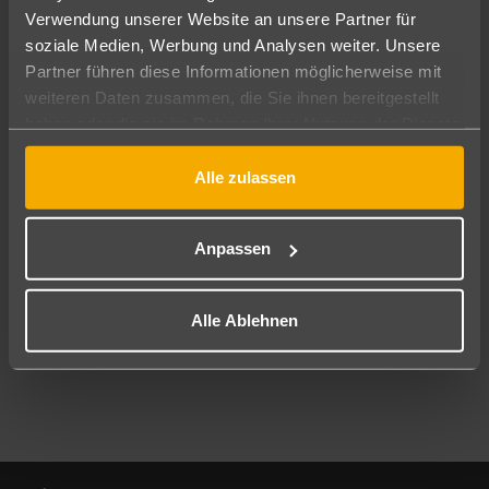
Verwendung unserer Website an unsere Partner für
soziale Medien, Werbung und Analysen weiter. Unsere
Abflughafen
Partner führen diese Informationen möglicherweise mit
Alle Abflughäfen
weiteren Daten zusammen, die Sie ihnen bereitgestellt
Reisezeitraum
haben oder die sie im Rahmen Ihrer Nutzung der Dienste
10.08.26
–
08.08.27
7-21 Nächte
gesammelt haben.
Alle zulassen
Reisende
2 Erwachsene
Keine Kinder
Anpassen
Mehr Filter anzeigen
Alle Ablehnen
Footer