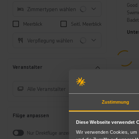
Good 
Zimmertypen wählen
Swimm
Badet
Meerblick
Seitl. Meerblick
Unte
Verpflegung wählen
Do
üb
Ka
Do
Veranstalter
Be
un
HP/V
Alle Veranstalter
Frühs
Zustimmung
carte.
Zusät
Flüge anpassen
Miner
Diese Webseite verwendet 
Wir verwenden Cookies, um I
All I
Nur Direktflüge anzeigen