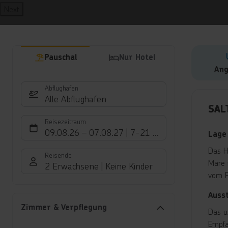
Next
Pauschal
Nur Hotel
Ang
Abflughafen
Hote
Alle Abflughäfen
SAL
Reisezeitraum
09.08.26
–
07.08.27
7-21 Nächte
Lage
Das H
Reisende
Mare 
2 Erwachsene
Keine Kinder
vom F
Auss
Zimmer & Verpflegung
Das u
Empfa