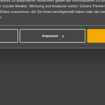
Website zu analysieren. Außerdem geben wir Informationen zu I
tück, Abendessen und Mittagessen á la carte.
r soziale Medien, Werbung und Analysen weiter. Unsere Partner
gssnacks, Tee und Gebäck am Nachmittag (16 -17 Uhr). Alkoholfreie
 Daten zusammen, die Sie ihnen bereitgestellt haben oder die s
urant und in den Bars inklusive.
n.
 Inklusive
sscenter, Beachvolleyball, Schnorcheln, ausgewähltes Yoga und versc
Anpassen
t gegen Gebühr
en (PADI), Fahrradverleih, Reitausflüge, Golfplatz außerhalb des Gel
rhaltung
rei mit über 300 Büchern von mauritischen Autoren sowie eine Skill
ness
ibrium Spa-Center (gegen Gebühr) mit SALT Room.
service
 in der gesamten Anlage inklusive.
Zimmerservice (gegen Gebühr).