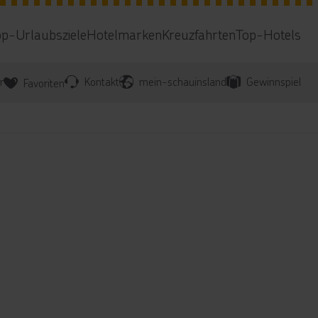
op-Urlaubsziele
Hotelmarken
Kreuzfahrten
Top-Hotels
r
Kontakt
mein-schauinsland
Gewinnspiel
Favoriten