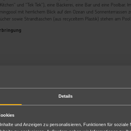
Kitchen" und "Tek Tek"), eine Bäckerei, eine Bar und eine Poolbar. 
ingpool mit herrlichem Blick auf den Ozean und Sonnenterrassen z
ücher sowie Strandtaschen (aus recyceltem Plastik) stehen am Pool 
rbringung
ppelzimmer Gartenblick: Die geräumigen, ansprechend im modern läs
er ein Badezimmer mit Dusche/WC, Föhn, Bademäntel, Carpe Diem B
ffee-/Teezubereiter, Yoga-Matte und möblierten Balkon oder Terrass
ppelzimmer Meerblick: Verfügen bei gleicher Ausstattung wie die D
ach Room (Bang on Beach): Verfügen bei gleicher Ausstattung wie 
d liegen direkt am Strand. (2WX)
P
tück und Abendessen in à la carte Form. Hausgemachte Snacks und T
Details
zlich stehen wiederverwendbare Wasserflaschen in der Hotelanlage g
alwasser befüllt werden können.
Cookies
nhalte und Anzeigen zu personalisieren, Funktionen für soziale
nclusive