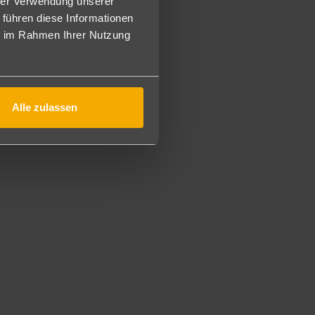
hrer Verwendung unserer
 führen diese Informationen
 und alkoholische Getränke sind von 11-23 Uhr im
ie im Rahmen Ihrer Nutzung
hiedene nicht-motorisierte Wassersportarten.
Alle zulassen
ändes, Kitesurfen und Hochseefischen.
 Swap Plattform von Einheimischen.