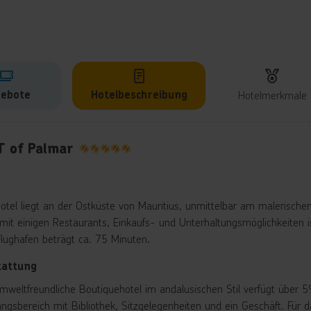
ebote
Hotelbeschreibung
Hotelmerkmale
lbeschreibung
T of Palmar
5
otel liegt an der Ostküste von Mauritius, unmittelbar am malerischen
mit einigen Restaurants, Einkaufs- und Unterhaltungsmöglichkeiten i
lughafen beträgt ca. 75 Minuten.
tattung
mweltfreundliche Boutiquehotel im andalusischen Stil verfügt über 
ngsbereich mit Bibliothek, Sitzgelegenheiten und ein Geschäft. Für 