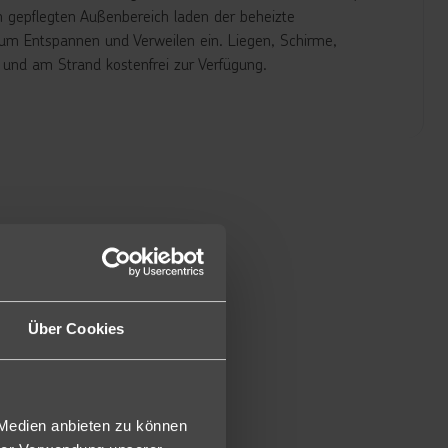
Im gepflegten Außenbereich laden der beheizte
um Entspannen und Verweilen ein. Liegen, Schirme,
und am Strand kostenfrei zur Verfügung.
sigen Stil eingerichteten Zimmer (ca. 35 m²) verfügen
etten mit 100% Baumwolle, Klimaanlage, Telefon, Safe,
e. (2GD)
oppelzimmer Gartenblick über Meer- und Poolblick. (DM)
die Doppelzimmer über direkten Meer- und Lagunenblick
ee zum Frühstück. Bei VP zusätzlich Mittagessen à la
Über Cookies
egen Gebühr zur Verfügung, die kostenlos mit frischem
 Medien anbieten zu können