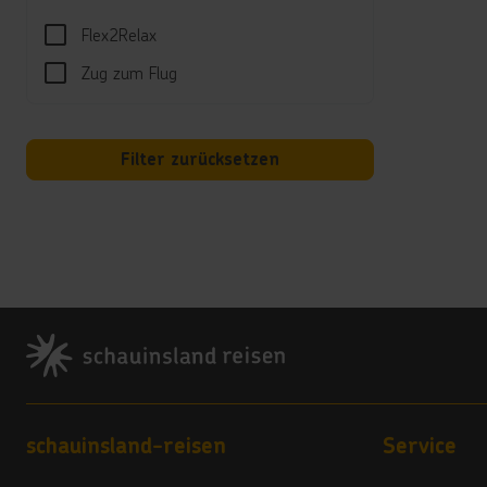
Wäsch
Flex2Relax
Kred
Zug zum Flug
Visa,
*****
Kauti
Filter zurücksetzen
Land
5 Ste
Vera
5
Footer
Hote
Für A
Kurta
Footer navigation
bezah
schauinsland-reisen
Service
*****