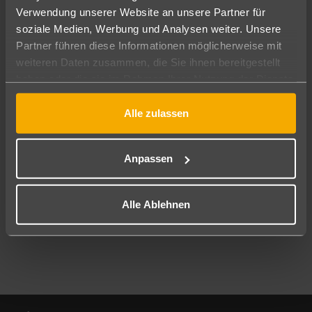
Verwendung unserer Website an unsere Partner für
soziale Medien, Werbung und Analysen weiter. Unsere
Abflughafen
Partner führen diese Informationen möglicherweise mit
Alle Abflughäfen
weiteren Daten zusammen, die Sie ihnen bereitgestellt
Reisezeitraum
haben oder die sie im Rahmen Ihrer Nutzung der Dienste
08.08.26
–
06.08.27
7-21 Nächte
gesammelt haben.
Alle zulassen
Reisende
2 Erwachsene
Keine Kinder
Anpassen
Mehr Filter anzeigen
Alle Ablehnen
Footer