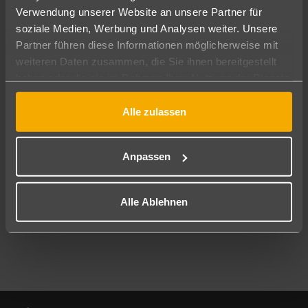
Verwendung unserer Website an unsere Partner für
soziale Medien, Werbung und Analysen weiter. Unsere
Abflughafen
Partner führen diese Informationen möglicherweise mit
Alle Abflughäfen
weiteren Daten zusammen, die Sie ihnen bereitgestellt
Reisezeitraum
haben oder die sie im Rahmen Ihrer Nutzung der Dienste
11.08.26
–
09.08.27
7-21 Nächte
gesammelt haben.
Alle zulassen
Reisende
2 Erwachsene
Keine Kinder
Anpassen
Mehr Filter anzeigen
Alle Ablehnen
Footer