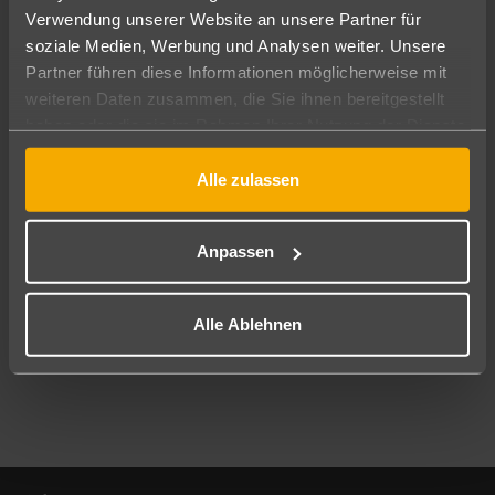
Verwendung unserer Website an unsere Partner für
soziale Medien, Werbung und Analysen weiter. Unsere
Abflughafen
Partner führen diese Informationen möglicherweise mit
Alle Abflughäfen
weiteren Daten zusammen, die Sie ihnen bereitgestellt
Reisezeitraum
haben oder die sie im Rahmen Ihrer Nutzung der Dienste
10.08.26
–
08.08.27
7-21 Nächte
gesammelt haben.
Alle zulassen
Reisende
2 Erwachsene
Keine Kinder
Anpassen
Mehr Filter anzeigen
Alle Ablehnen
Footer