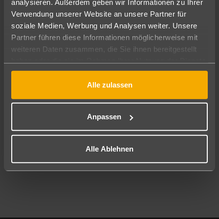
analysieren. Außerdem geben wir Informationen zu Ihrer
Pauschal
Nur Hotel
Verwendung unserer Website an unsere Partner für
soziale Medien, Werbung und Analysen weiter. Unsere
Abflughafen
Partner führen diese Informationen möglicherweise mit
Alle Abflughäfen
weiteren Daten zusammen, die Sie ihnen bereitgestellt
haben oder die sie im Rahmen Ihrer Nutzung der Dienste
Reisezeitraum
09.08.26
–
07.08.27
7-21 Nächte
gesammelt haben.
Alle zulassen
Reisende
2 Erwachsene
Keine Kinder
Anpassen
Mehr Filter anzeigen
Alle Ablehnen