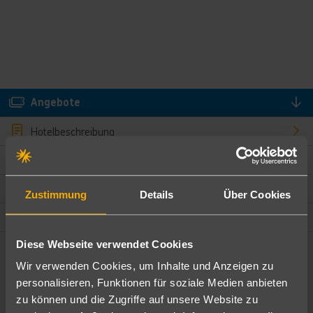
Angebote
Hotelbeschreibung
Hotelmerkmale
Bewertungen
Zustimmung
Details
Über Cookies
Lage und Umgebung
Diese Webseite verwendet Cookies
Angebote filtern
Wir verwenden Cookies, um Inhalte und Anzeigen zu
Ändere die Kriterien nach deinen Wünschen
personalisieren, Funktionen für soziale Medien anbieten
zu können und die Zugriffe auf unsere Website zu