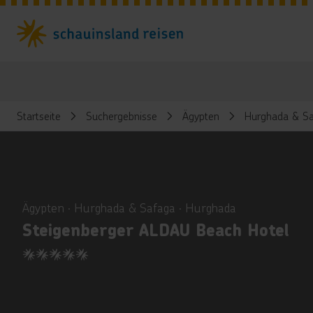
Startseite
Suchergebnisse
Ägypten
Hurghada & Sa
ious
Ägypten ∙ Hurghada & Safaga ∙ Hurghada
Steigenberger ALDAU Beach Hotel
5