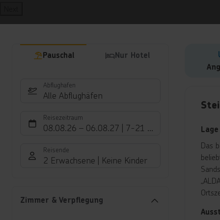
Next
Pauschal
Nur Hotel
Ang
Abflughafen
Hote
Alle Abflughäfen
Ste
Reisezeitraum
08.08.26
–
06.08.27
7-21 Nächte
Lage
Das b
Reisende
belie
2 Erwachsene
Keine Kinder
Sands
„ALDA
Ortsz
Zimmer & Verpflegung
Auss