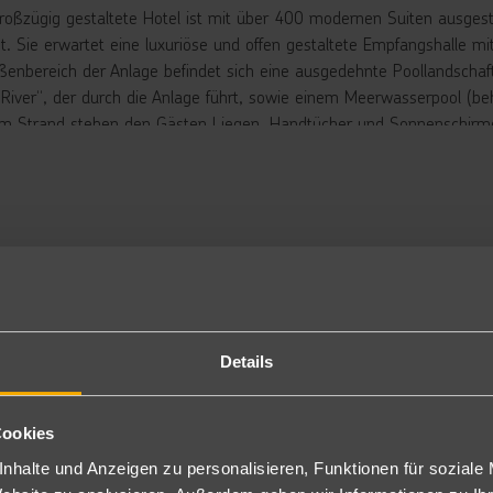
roßzügig gestaltete Hotel ist mit über 400 modernen Suiten ausgest
gt. Sie erwartet eine luxuriöse und offen gestaltete Empfangshalle m
ßenbereich der Anlage befindet sich eine ausgedehnte Poollandsch
 River“, der durch die Anlage führt, sowie einem Meerwasserpool (beh
m Strand stehen den Gästen Liegen, Handtücher und Sonnenschirme k
hiedenen Bars und sieben abwechslungsreichen Restaurants sorgt für
 Ihnen ein 1000 m² großes Thalasso Spa- und Wellnesscenter zur V
latz begeistert mit einer ansprechenden Landschaft und verschieden
t der hoteleigene Ilios Dive Club & Aqua Center. Für Groß und Klein 
“, inklusive (Snacks und lokale Getränke inklusive). Unbegrenztes Wi-
rbringung
perior Suite Meerblick: Die Superior Suiten (DM2/DAM ca. 50 m²) ve
nem Bad mit sep. Dusche/WC, Föhn, individuell regulierbarer Klimaanl
Details
sser und Softdrinks), begrenztes Wi-Fi für max. 2 Geräte pro Zimme
chfüllung (jeweils kostenfrei), Telefon, Safe, Sat.-TV (großer Flatsc
ch als Doppelzimmer zur Alleinnutzung buchbar (DM1).
Cookies
perior Suite Meerblick 4. Etage: Die schauinsland-reisen-Original Zi
nhalte und Anzeigen zu personalisieren, Funktionen für soziale
ite Meerblick garantiert in der 4. Etage und bieten so einen atembe