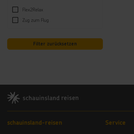
ve
Ex
Flex2Relax
ei
Zug zum Flug
So
De
Wo
zw
Filter zurücksetzen
Zu
- 
- 
- 
St
un
Su
Footer
di
Verp
All-I
Footer navigation
schauinsland-reisen
Service
Ge
im