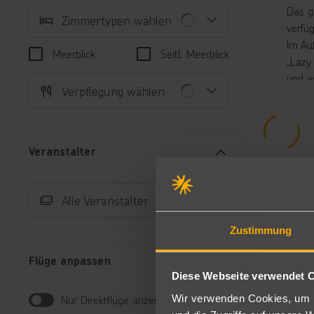
Das g
Zimmertypen wählen
verfü
Im Au
Meerblick
Seitl. Meerblick
„Lazy
und a
Verpflegung wählen
versc
steht
Golfp
warte
Veranstalter
Magic
Unte
Alle Veranstalter
Su
ei
Zustimmung
Wa
Na
Flüge anpassen
Au
Diese Webseite verwendet 
Su
Wir verwenden Cookies, um I
Nur Direktflüge anzeigen
Su