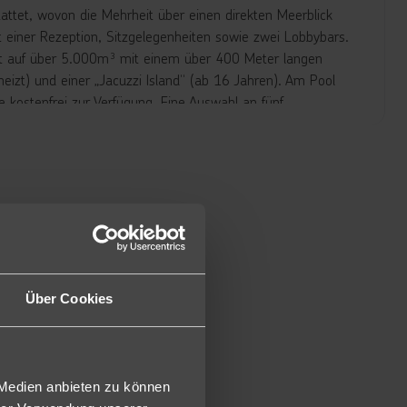
attet, wovon die Mehrheit über einen direkten Meerblick
it einer Rezeption, Sitzgelegenheiten sowie zwei Lobbybars.
aft auf über 5.000m³ mit einem über 400 Meter langen
eizt) und einer „Jacuzzi Island“ (ab 16 Jahren). Am Pool
ostenfrei zur Verfügung. Eine Auswahl an fünf
 den kulinarischen Genuss. Für die nötige Entspannung
erfügung. Der direkt zum Haus gehörende 9-Loch Par-3-
en Wasserhindernissen. Auf Taucher und Wassersportler
ist der Aquapark des Schwesternhotels „Steigenberger Aqua
Fi ist in der gesamten Anlage nutzbar.
rfügen über Meerblick. Die Zimmer sind ausgestattet mit
age, RFID-Türschloss, Minibar (mit täglicher Auffüllung an
Über Cookies
r, Espressomaschine, Kaffee- und Teestation mit täglicher
reen), Balkon mit Chaiselounge.
mmer (DLM) liegen bei gleicher Ausstattung wie die Superior
 Medien anbieten zu können
raubenden Blick auf das Meer.