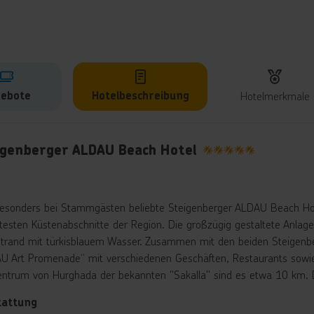
ebote
Hotelbeschreibung
Hotelmerkmale
lbeschreibung
igenberger ALDAU Beach Hotel
5
esonders bei Stammgästen beliebte Steigenberger ALDAU Beach Hote
btesten Küstenabschnitte der Region. Die großzügig gestaltete Anlag
trand mit türkisblauem Wasser. Zusammen mit den beiden Steigenber
U Art Promenade“ mit verschiedenen Geschäften, Restaurants sowi
entrum von Hurghada der bekannten "Sakalla" sind es etwa 10 km. D
tattung