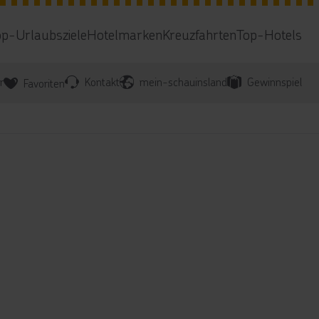
op-Urlaubsziele
Hotelmarken
Kreuzfahrten
Top-Hotels
r
Kontakt
mein-schauinsland
Gewinnspiel
Favoriten