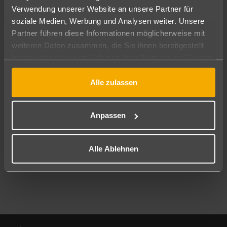
Verwendung unserer Website an unsere Partner für
soziale Medien, Werbung und Analysen weiter. Unsere
Abflughafen
Partner führen diese Informationen möglicherweise mit
Alle Abflughäfen
weiteren Daten zusammen, die Sie ihnen bereitgestellt
Reisezeitraum
haben oder die sie im Rahmen Ihrer Nutzung der Dienste
09.08.26
–
07.08.27
7-21 Nächte
gesammelt haben.
Alle zulassen
Reisende
2 Erwachsene
Keine Kinder
Anpassen
Mehr Filter anzeigen
Alle Ablehnen
Footer