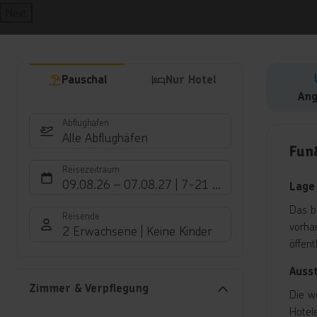
Next
Pauschal
Nur Hotel
Ang
Abflughafen
Hote
Alle Abflughäfen
Fun
Reisezeitraum
09.08.26
–
07.08.27
7-21 Nächte
Lage
Das b
Reisende
vorha
2 Erwachsene
Keine Kinder
öffen
Auss
Zimmer & Verpflegung
Die w
Hotel