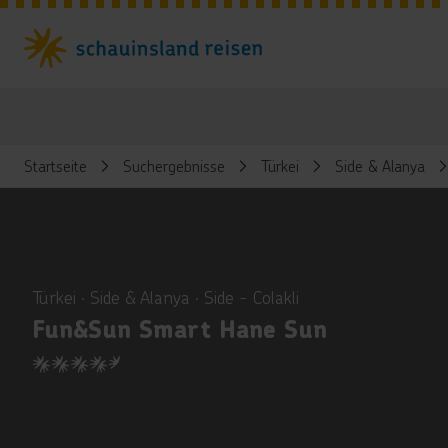
Startseite
Suchergebnisse
Türkei
Side & Alanya
ious
Türkei ∙ Side & Alanya ∙ Side - Colakli
Fun&Sun Smart Hane Sun
4.5