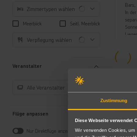
Bars,
Zimmertypen wählen
In de
separ
Meerblick
Seitl. Meerblick
Sonne
Liege
Verpflegung wählen
Unte
Do
Mu
Veranstalter
Al
Su
Co
Alle Veranstalter
Do
(D
Zustimmung
Gr
üb
Flüge anpassen
Fa
Diese Webseite verwendet 
Sc
Wir verwenden Cookies, um I
Nur Direktflüge anzeigen
Verp