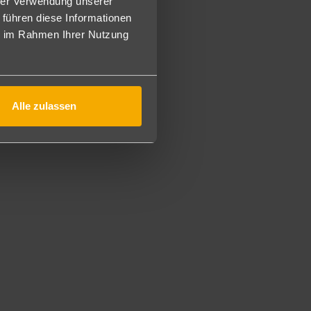
hrer Verwendung unserer
 führen diese Informationen
ie im Rahmen Ihrer Nutzung
steherfrühstück, mittags Snacks am Nachmittag Kaffee/Tee
bis 1 Uhr. Diverse lokale alkoholfreie und alkoholische
clusive-Armbandes ist obligatorisch. Die Minibar wird bei
Diskothek, Importgetränke, Getränke nach 24 Uhr und alle
Alle zulassen
en der Woche).