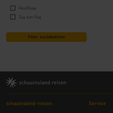
Türki
Flex2Relax
Kind
Zug zum Flug
Minic
Hotel
Filter zurücksetzen
Telef
Land
5 Ste
Vera
Footer
4,5
Hote
Babyb
*****
Footer navigation
schauinsland-reisen
Service
Das H
*****