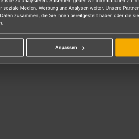
Website zu analysieren. Außerdem geben wir Informationen zu I
r soziale Medien, Werbung und Analysen weiter. Unsere Partner
nclusive
 Daten zusammen, die Sie ihnen bereitgestellt haben oder die s
l Inclusive: Frühstück, Mittag- und Abendessen vom Buffet, Spätauf
n.
d Gebäck sowie stundenweise Eiscreme und Mitternachtssnack von 00 
tränke von 10-24 Uhr an verschiedenen Bars. Das Tragen eines All In
kunft mit Wasser befühlt und bei Bedarf täglich nachgefüllt.
cht im All Inclusive enthalten: Frische Fruchtsäfte, Getränke in der 
Anpassen
aschen Getränke sowie Cocktails.
 Inklusive
tennis, Darts, Beachvolleyball und Fitnessraum.
t gegen Gebühr
.
rhaltung
tion tagsüber und abends (Saison und wetterbedingt, an sechs Tag
ness