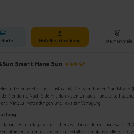
ebote
Hotelbeschreibung
Hotelmerkmale
lbeschreibung
&Sun Smart Hane Sun
4.5
eliebte Ferienhotel in Colakli ist ca. 600 m vom breiten Sandstrand 
nden) entfernt. Nach Side mit den vielen Einkaufs- und Unterhaltun
tliche Minibus-Verbindungen und Taxis zur Verfügung.
tattung
eitläufige Hotelanlage verfügt über zwei Gebäude mit insgesamt 200
einrichtungen zählen die freundlich gestaltete Empfangshalle mit Re