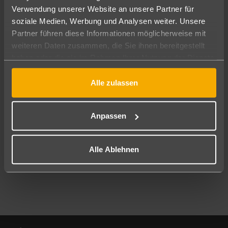
Verwendung unserer Website an unsere Partner für
soziale Medien, Werbung und Analysen weiter. Unsere
Abflughafen
Partner führen diese Informationen möglicherweise mit
Alle Abflughäfen
weiteren Daten zusammen, die Sie ihnen bereitgestellt
Reisezeitraum
haben oder die sie im Rahmen Ihrer Nutzung der Dienste
09.08.26
–
07.08.27
7-21 Nächte
gesammelt haben.
Alle zulassen
Reisende
2 Erwachsene
Keine Kinder
Anpassen
Mehr Filter anzeigen
Alle Ablehnen
Footer