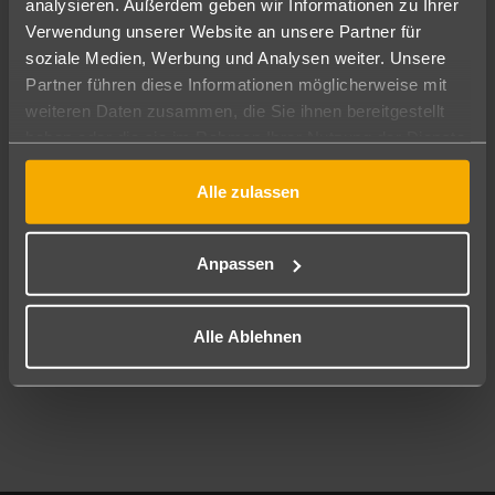
analysieren. Außerdem geben wir Informationen zu Ihrer
Pauschal
Nur Hotel
Verwendung unserer Website an unsere Partner für
soziale Medien, Werbung und Analysen weiter. Unsere
Abflughafen
Partner führen diese Informationen möglicherweise mit
Alle Abflughäfen
weiteren Daten zusammen, die Sie ihnen bereitgestellt
haben oder die sie im Rahmen Ihrer Nutzung der Dienste
Reisezeitraum
08.08.26
–
06.08.27
7-21 Nächte
gesammelt haben.
Alle zulassen
Reisende
2 Erwachsene
Keine Kinder
Anpassen
Mehr Filter anzeigen
Alle Ablehnen