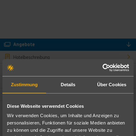
Angebote
Hotelbeschreibung
Hotelmerkmale
Bewertungen
Zustimmung
Details
Über Cookies
Lage und Umgebung
Diese Webseite verwendet Cookies
Angebote filtern
Wir verwenden Cookies, um Inhalte und Anzeigen zu
Ändere die Kriterien nach deinen Wünschen
personalisieren, Funktionen für soziale Medien anbieten
zu können und die Zugriffe auf unsere Website zu