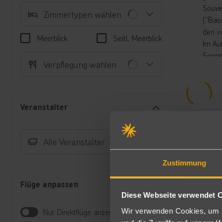
Souve
Zimmertypen wählen
("Basi
den v
Meerblick
Seitl. Meerblick
Im Au
Sonne
Verpflegung wählen
Liege
Unte
Ro
Veranstalter
Au
Ba
Do
Alle Veranstalter
Kl
Ge
Zustimmung
(
Do
Flüge anpassen
et
Diese Webseite verwendet 
Ge
Do
Wir verwenden Cookies, um I
Nur Direktflüge anzeigen