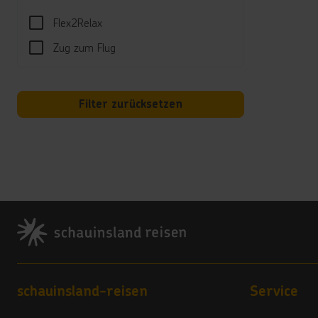
Sport
Flex2Relax
Fitnes
Zug zum Flug
Spor
Tauch
*****
Filter zurücksetzen
Aqua 
„Aqua
Snack
sind 
Unte
Footer
Das S
Well
Das s
Ents
Footer navigation
schauinsland-reisen
Service
Hotel