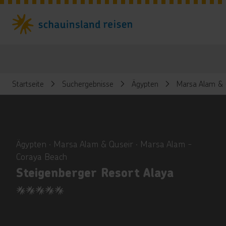
Startseite
Suchergebnisse
Ägypten
Marsa Alam & 
ious
Ägypten ∙ Marsa Alam & Quseir ∙ Marsa Alam -
Coraya Beach
Steigenberger Resort Alaya
5