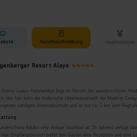
ebote
Hotelbeschreibung
Hotelmerkmale
lbeschreibung
igenberger Resort Alaya
5
-Sterne-Luxus-Hotelanlage liegt im Herzen der wunderschönen Madi
ch. Von hier kann die malerische Unterwasserwelt der Madinat Cora
 eigenen sandigen Strandabschnitt und ist nur ca. 5 km vom Flughaf
tattung
underschöne Adults-only-Anlage (buchbar ab 16 Jahren) verfügt übe
mige Empfangsbereich bietet den Gästen eine Rezeption und eine Lob