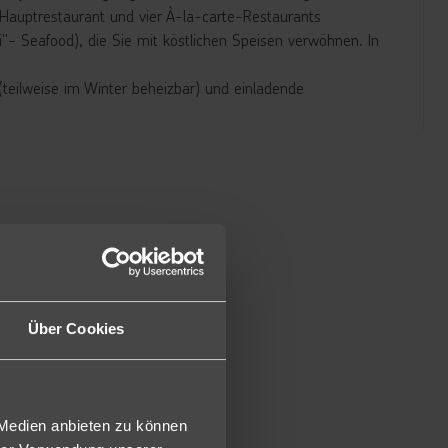
n Hauptrestaurant und vier À-la-carte-Restaurants
wi"- Seafood), die Sie mit köstlichen Speisen verwöhnen. In
(teilweise im Winter beheizbar) und einladende
ös ausgestattet und verfügen über die gleichen
60 m² groß und ist zusätzlich ausgestattet mit 2
verfügt über eine Terrasse mit privatem Pool.
r (DSU) sind 40 m² groß verfügen über Dusche/WC, Föhn,
afe, Telefon (gegen Gebühr), Balkon und Gartenblick.
oder Meerblick (DMU) buchbar sowie zur Alleinnutzung
Über Cookies
i gleicher Ausstattung wie die Doppelzimmer Superior
on der Terrasse aus.
gleicher Ausstattung wie die Doppel Superior, geräumiger
 Medien anbieten zu können