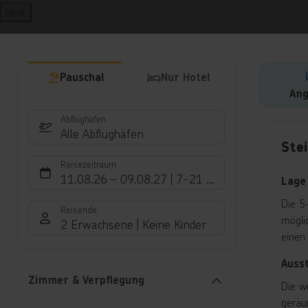
Next
Pauschal
Nur Hotel
Ang
Abflughafen
Hote
Alle Abflughäfen
Ste
Reisezeitraum
11.08.26
–
09.08.27
7-21 Nächte
Lage
Die 5
Reisende
mögli
2 Erwachsene
Keine Kinder
einen
Auss
Zimmer & Verpflegung
Die w
geräu