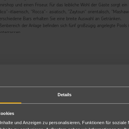
nirshop und einen Friseur. Für das leibliche Wohl der Gäste sorgt ei
lico"-itlaienisch, "Rocca"- asiatisch, "Zaytoun" orientalisch, "Masha
erschiedene Bars erhalten Sie eine breite Auswahl an Getränken.
ßenbereich der Anlage befinden sich fünf großzügig angelegte Pools 
nterrassen.
n, Schirme und Handtücher sind am Pool und am Strand kostenfrei.
rbringung
yal Suite Meerblick private Pool: Die Royal Suiten (RSM) sind luxuri
sstattungselemente wie die Doppelzimmer. Die Royal Suite ist ca. 1
dezimmern mit Badewanne, Jacuzzi, Wohnbereich, Schlafbereich und 
ppelzimmer Superior: Die gemütlich eingerichteten Doppel Superio
imaanlage, Minibar (gegen Gebühr), Kaffee-/Teezubereiter, LED TV, S
gen Aufpreis auch mit Poolblick (DSP), seitlichem Meerblick (D2S) 
Details
DEU/ESP/1SD/UME).
ppel Superior Swim Up: Die Doppel Superior Swim Up (DWP) sind be
was geräumiger (ca. 50 m²) und mit eigenem direkten Poolzugang v
Cookies
gen Aufpreis auch zur Alleinnutzung buchbar (EWP).
ppel Deluxe Meerblick: Die Doppel Deluxe Meerblick (DM2) sind bei 
nhalte und Anzeigen zu personalisieren, Funktionen für soziale