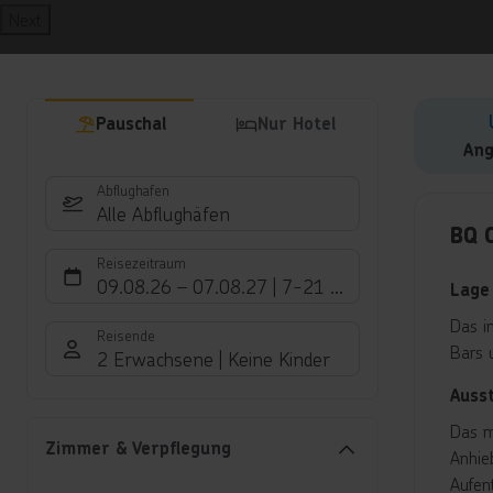
Next
Pauschal
Nur Hotel
Ang
Abflughafen
Hote
Alle Abflughäfen
BQ 
Reisezeitraum
09.08.26
–
07.08.27
7-21 Nächte
Lage
Das i
Reisende
Bars 
2 Erwachsene
Keine Kinder
Auss
Das m
Zimmer & Verpflegung
Anhie
Aufen