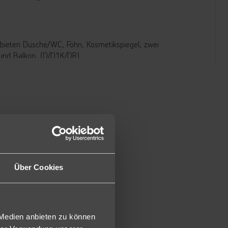
bieten Dusche/WC, Föhn, Kosmetikspiegel, zwei
e und Balkon. (D/D1K/DR)
diese eine Schlafmöglichkeit für weitere Personen.
n und warmen Speisen.
Über Cookies
 Medien anbieten zu können