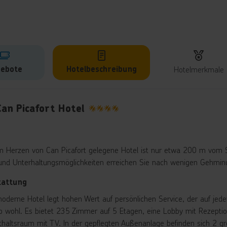
ebote
Hotelbeschreibung
Hotelmerkmale
lbeschreibung
Can Picafort Hotel
4
m Herzen von Can Picafort gelegene Hotel ist nur etwa 200 m vom St
und Unterhaltungsmöglichkeiten erreichen Sie nach wenigen Gehmin
tattung
oderne Hotel legt hohen Wert auf persönlichen Service, der auf jeden 
b wohl. Es bietet 235 Zimmer auf 5 Etagen, eine Lobby mit Rezeption
thaltsraum mit TV. In der gepflegten Außenanlage befinden sich 2 g