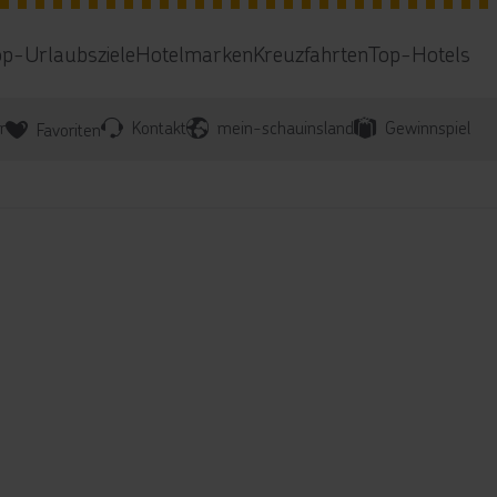
op-Urlaubsziele
Hotelmarken
Kreuzfahrten
Top-Hotels
r
Kontakt
mein-schauinsland
Gewinnspiel
Favoriten