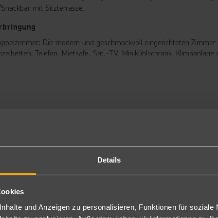
/Snackbar mit Sitzterrasse.
rbringung
ppelzimmer: Die modern und geschmackvoll eingerichteten Zimmer 
nzelbetten, Telefon, Mietsafe, Sat.-TV, Minikühlschrank, Klimaanlag
gen Aufpreis auch zur Alleinnutzung buchbar (DE).
milienzimmer: Bei gleicher Ausstattung wie die Doppelzimmer bieten 
mmercodierung: DF2
stück/Halbpension
tücksbuffet. Zum Abendessen abwechslungsreiche Buffets mit kalte
nclusive
 Inklusive
Details
ssraum zur kostenlosen Benutzung.
Cookies
t gegen Gebühr
nhalte und Anzeigen zu personalisieren, Funktionen für soziale
adraum.