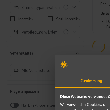
Pool-
Zimmertypen wählen
Unte
Meerblick
Seitl. Meerblick
Do
Ei
Verpflegung wählen
Ge
Fa
Zi
Früh
Veranstalter
Frühs
Alle Veranstalter
All-I
Sport
Zustimmung
Fitne
Flüge anpassen
Diese Webseite verwendet 
Spor
Wir verwenden Cookies, um I
Nur Direktflüge anzeigen
Fahrr