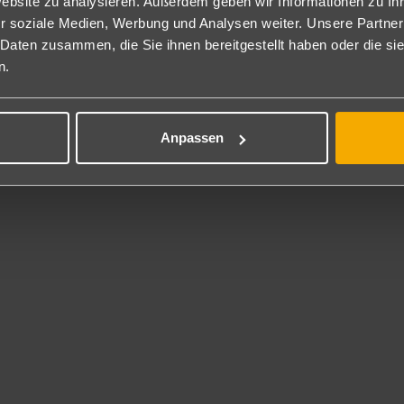
Website zu analysieren. Außerdem geben wir Informationen zu I
rhaltung
r soziale Medien, Werbung und Analysen weiter. Unsere Partner
 Daten zusammen, die Sie ihnen bereitgestellt haben oder die s
tion.
n.
ness
 gegen Gebühr.
Anpassen
erprogramm
latz, Kinderclub, Kinderpool.
service
 steht unseren Gästen in der Lobby gratis, auf den Zimmern gegen G
*
ücher (Gegen Kaution und 1,- € pro Wechsel)
itkarte
 Mastercard/Eurocard.
l-Kontakt