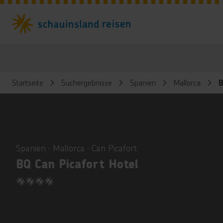
Startseite
Suchergebnisse
Spanien
Mallorca
B
ious
Spanien ∙ Mallorca ∙ Can Picafort
BQ Can Picafort Hotel
4