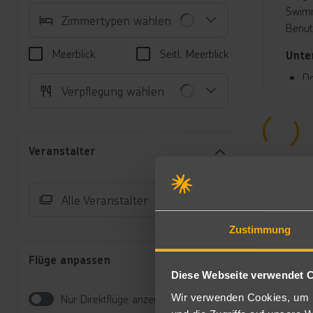
Swimm
Zimmertypen wählen
Benut
Meerblick
Seitl. Meerblick
Unte
Do
Verpflegung wählen
Kl
(z
Do
be
Veranstalter
Zi
(z
Ei
Alle Veranstalter
Su
ge
Zustimmung
St
im
Flüge anpassen
üb
Diese Webseite verwendet 
Fa
zw
Wir verwenden Cookies, um I
Nur Direktflüge anzeigen
Do