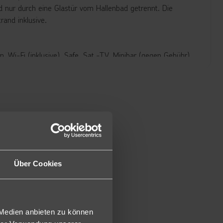
nur durch eine Glastür vom Hallenbad getrennt. Die
and inklusive.
Wi-Fi (inklusive), Safe, Sat.-TV, Minibar (gegen Gebühr),
mmer mit seitlichem Meerblick gegen Aufpreis buchbar.
d Belegung (D1K) buchbar).
lzimmer sind die Doppelzimmer Superior geräumiger,
che/WC. Ebenfalls sind auch Zimmer zur Meerseite oder
gegen Aufpreis buchbar.
begrenztes Kontingent und nicht in bevorzugter Lage
Über Cookies
mmer sind die Standard Villen ca. 48m² groß und verfügen
mer mit französischem Bett. Die meisten Zimmer verfügen
mer verfügen die Familien Villen über einen Wohnraum sowie
 direkten Meerblick, manche über seitlichen Meerblick.
 Medien anbieten zu können
uperior, allerdings mit Blick auf die Altstadt (DAS).