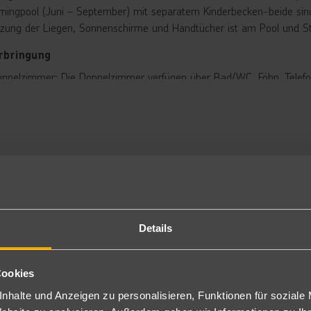
ingpool (Juni – September) mit separatem Kinderbecken-beide sind 
zung der Liegen, Sonnenschirme und Handtücher ist am Pool und Str
rbringung
ppelzimmer: Die Doppelzimmer verfügen über Bad/WC, Föhn, Telefon, 
imaanlage (saisonal) und möbliertem Balkon. Wahlweise sind auch Zi
usätzlich unter TIVA07 zur Meerseite (DY2/D1Y) oder mit Single/Kin
ppelzimmer Superior: Bei vergleichbarer Ausstattung wie die Doppe
stehend aus einem Schlafzimmer, einem Wohnbereich sowie Bad/Dus
mmer zur Alleinbenutzung gegen Aufpreis buchbar.
usätzlich unter TIVA07 als Single/Kind Belegung (1DS) buchbar).
nzelzimmer: Doppelzimmer zur Alleinbenutzung. Seitlicher Meerblick 
per-Sparzimmer: Gleiche Ausstattung wie die Doppelzimmer, jedoch 
legen.
Details
andard Villa: Bei gleichen Ausstattungsmerkmalen wie die Doppelzi
 Maisonettestil über einen Wohnraum mit Sofa sowie ein Schlafzim
er direkten Meerblick, manche über seitlichen Meerblick.
Cookies
milien Villa: Bei gleichen Ausstattungsmerkmalen wie die Doppelzim
ei Schlafzimmer mit Badezimmern. Die meisten Zimmer verfügen über
nhalte und Anzeigen zu personalisieren, Funktionen für soziale
ppelzimmer Superior Typ A (TIVA07): Entsprechen den Doppelzimmern S