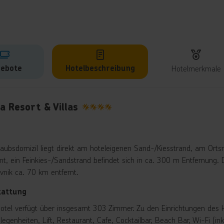
ebote
Hotelbeschreibung
Hotelmerkmale
lbeschreibung
a Resort & Villas
4
rlaubsdomizil liegt direkt am hoteleigenen Sand-/Kiesstrand, am Ort
rnt, ein Feinkies-/Sandstrand befindet sich in ca. 300 m Entfernung. 
vnik ca. 70 km entfernt.
tattung
otel verfügt über insgesamt 303 Zimmer. Zu den Einrichtungen des H
legenheiten, Lift, Restaurant, Cafe, Cocktailbar, Beach Bar, Wi-Fi (i