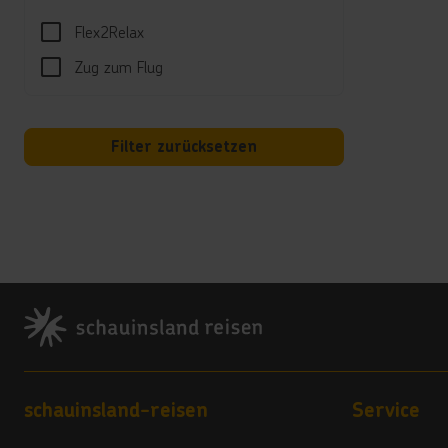
Kred
Flex2Relax
Visa,
Zug zum Flug
Land
4 Ste
Filter zurücksetzen
Vera
4
Hote
Bitte
Monte
Footer
muss.
*****
Hausti
*****
Babyb
Footer navigation
schauinsland-reisen
Service
*****
Im Ka