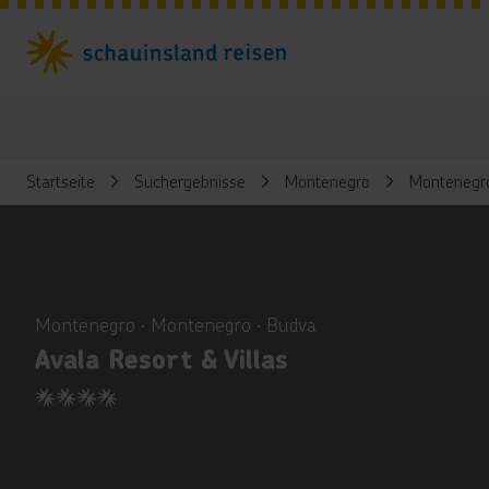
Startseite
Suchergebnisse
Montenegro
Montenegr
ious
Montenegro ∙ Montenegro ∙ Budva
Avala Resort & Villas
4