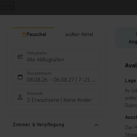
Next
Pauschal
Nur Hotel
Ang
Abflughafen
Hote
Alle Abflughäfen
Aval
Reisezeitraum
08.08.26
–
06.08.27
7-21 Nächte
Lage
Ihr U
Reisende
entfe
2 Erwachsene
Keine Kinder
Dubro
Auss
Zimmer & Verpflegung
Das H
Sitzge