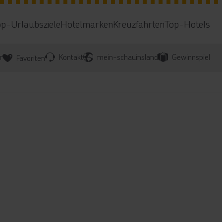
op-Urlaubsziele
Hotelmarken
Kreuzfahrten
Top-Hotels
r
Kontakt
mein-schauinsland
Gewinnspiel
Favoriten