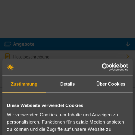
Angebote
Hotelbeschreibung
Hotelmerkmale
Bewertungen
Zustimmung
Details
Über Cookies
Lage und Umgebung
Diese Webseite verwendet Cookies
Angebote filtern
Wir verwenden Cookies, um Inhalte und Anzeigen zu
Ändere die Kriterien nach deinen Wünschen
personalisieren, Funktionen für soziale Medien anbieten
zu können und die Zugriffe auf unsere Website zu