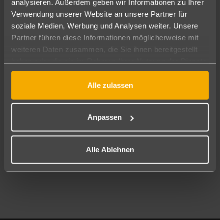
analysieren. Außerdem geben wir Informationen zu Ihrer
Pauschal
Nur Hotel
Verwendung unserer Website an unsere Partner für
soziale Medien, Werbung und Analysen weiter. Unsere
Abflughafen
Partner führen diese Informationen möglicherweise mit
Alle Abflughäfen
weiteren Daten zusammen, die Sie ihnen bereitgestellt
haben oder die sie im Rahmen Ihrer Nutzung der Dienste
Reisezeitraum
10.08.26
–
08.08.27
7-21 Nächte
gesammelt haben.
Alle zulassen
Reisende
2 Erwachsene
Keine Kinder
Anpassen
Mehr Filter anzeigen
Alle Ablehnen