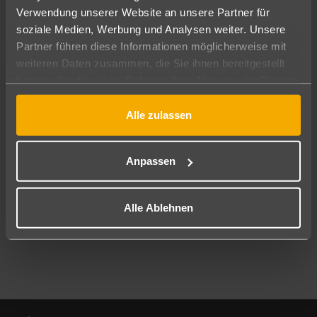
Verwendung unserer Website an unsere Partner für
soziale Medien, Werbung und Analysen weiter. Unsere
Abflughafen
Partner führen diese Informationen möglicherweise mit
Alle Abflughäfen
weiteren Daten zusammen, die Sie ihnen bereitgestellt
Reisezeitraum
haben oder die sie im Rahmen Ihrer Nutzung der Dienste
09.08.26
–
07.08.27
7-21 Nächte
gesammelt haben.
Alle zulassen
Reisende
2 Erwachsene
Keine Kinder
Anpassen
Mehr Filter anzeigen
Alle Ablehnen
Footer